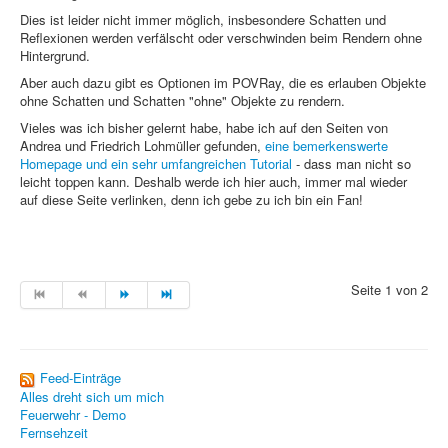
Sicherheit
Dies ist leider nicht immer möglich, insbesondere Schatten und
Reflexionen werden verfälscht oder verschwinden beim Rendern ohne
Hintergrund.
PHP +
Aber auch dazu gibt es Optionen im POVRay, die es erlauben Objekte
Home
ohne Schatten und Schatten "ohne" Objekte zu rendern.
PovRay
Vieles was ich bisher gelernt habe, habe ich auf den Seiten von
Andrea und Friedrich Lohmüller gefunden,
eine bemerkenswerte
Homepage und ein sehr umfangreichen Tutorial
- dass man nicht so
PHP
leicht toppen kann. Deshalb werde ich hier auch, immer mal wieder
auf diese Seite verlinken, denn ich gebe zu ich bin ein Fan!
Webdesign
CMS
Grafik
Seite 1 von 2
JavaScript
Sicherheit
Feed-Einträge
Alles dreht sich um mich
Feuerwehr - Demo
Home
Fernsehzeit