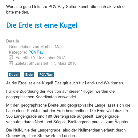
Sicherheit
Wer also gute Links zu POV-Ray-Seiten kennt, die noch aktiv sind,
bitte melden.
PovRay +
Die Erde ist eine Kugel
Home
PovRay
Details
Geschrieben von
Martina Major
PHP
Kategorie:
POVRay
Erstellt: 19. Dezember 2012
Webdesign
Zuletzt aktualisiert: 17. März 2016
CMS
Kugel
Erde
POVRay
Ja die Erde ist eine Kugel! Das gilt auch für Land- und Weltkarten.
Grafik
Für die Zuordnung der Position auf dieser "Kugel" werden die
JavaScript
geographischen Koordinaten verwendet.
Mit der geographische Breite und geographische Länge lässt sich die
Sicherheit
Lage eines Punktes auf der Erde beschreiben. Die Erde wird dazu in
360 Längengrade und 180 Breitengrade aufgeteilt. Längengrade
verlaufen durch Nord- und Südpol, Breitengrade parallel zum Äquator.
Home
Die Null-Linie der Längengrade, also der Nullmeridian verläuft durch
Greenwich, einer Sternwarte in London.