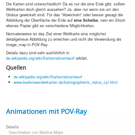
Die Karten sind unterschiedlich! Da es nur die eine Erde gibt, sollten
Grafik
Weltkarten doch gleich aussehen? Ja, aber nur wenn sie um den
Globus gewickelt sind. Für das "Abwickeln" oder besser gesagt die
JavaScript
Abbildung der Oberfläche der Erde auf
eine Scheibe
, nein ein Stück
ebenes Papier gibt es verschiedene Möglichkeiten.
Sicherheit
Normalerweise ist das Ziel einer Weltkarte eine möglichst
detailgetreue Abbildung zu erreichen und nicht die Verwendung als
Browsergames mit PovRay +
image_map in POV-Ray.
Home
Details dazu sind sehr ausführlich in
de.wikipedia.org/wiki/Kartennetzentwurf
erklärt.
PovRay
Quellen
PHP
de.wikipedia.org/wiki/Kartennetzentwurf
www.boehmwanderkarten.de/kartographie/is_netze_cyl.html
Webdesign
CMS
Grafik
Animationen mit POV-Ray
JavaScript
Details
Sicherheit
Geschrieben von
Martina Major