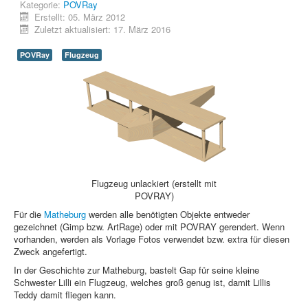
Kategorie:
POVRay
Webdesign
Erstellt: 05. März 2012
Zuletzt aktualisiert: 17. März 2016
CMS
POVRay
Flugzeug
Grafik
JavaScript
Sicherheit
Home
PovRay
Flugzeug unlackiert (erstellt mit
POVRAY)
PHP
Für die
Matheburg
werden alle benötigten Objekte entweder
gezeichnet (Gimp bzw. ArtRage) oder mit POVRAY gerendert. Wenn
Webdesign
vorhanden, werden als Vorlage Fotos verwendet bzw. extra für diesen
Zweck angefertigt.
CMS
In der Geschichte zur Matheburg, bastelt Gap für seine kleine
Grafik
Schwester Lilli ein Flugzeug, welches groß genug ist, damit Lillis
Teddy damit fliegen kann.
JavaScript