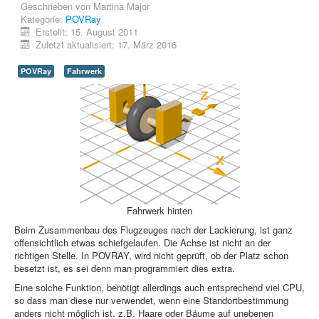
PovRay
Geschrieben von
Martina Major
Kategorie:
POVRay
PHP
Erstellt: 15. August 2011
Zuletzt aktualisiert: 17. März 2016
Webdesign
POVRay
Fahrwerk
CMS
Grafik
JavaScript
Sicherheit
Fahrwerk hinten
Home
Beim Zusammenbau des Flugzeuges nach der Lackierung, ist ganz
PovRay
offensichtlich etwas schiefgelaufen. Die Achse ist nicht an der
richtigen Stelle. In POVRAY, wird nicht geprüft, ob der Platz schon
PHP
besetzt ist, es sei denn man programmiert dies extra.
Eine solche Funktion, benötigt allerdings auch entsprechend viel CPU,
Webdesign
so dass man diese nur verwendet, wenn eine Standortbestimmung
anders nicht möglich ist. z.B. Haare oder Bäume auf unebenen