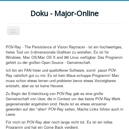
Doku - Major-Online
Navigation
an/aus
Menu
POV-Ray - The Persistence of Vision Raytracer - ist ein hochwertiges,
freies Tool um 3-dimensionale Grafiken zu erstellen. Es ist für
Home
Windows, Mac OS/Mac OS X and i86 Linux verfügbar. Das Programm
gehört zu der großen Open Source - Gemeinschaft.
PovRay
Ich bin ein FAN freier und quelloffener Software, somit passt POV-
Ray natürlich gut zu mir. Es ist kein Maus-schupps-Programm! Man
PHP
muss schon etwas lernen und probieren bevor etwas Vorzeigbares
entsteht, aber es ist keine Hexerei.
Webdesign
Zu Begin der Entwicklung von POV-Ray gab es eine große
Gemeinschaft von User, die in Contest um das beste POV-Ray-Werk
CMS
gegeneinander angetreten sind. Heute ist es etwas einsamer
geworden auf den "alten" POV-Ray seiten. Mache Links führen auch in
Grafik
Leere.
Für mich ist POV-Ray aber noch lange nicht tot. Es ist ein tolles
JavaScript
Programm und hat ein Come Back verdient.