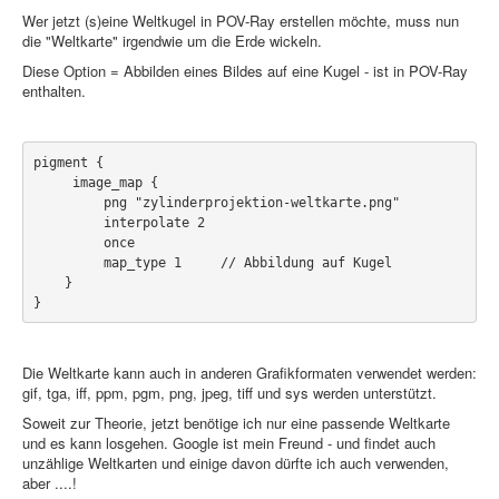
PovRay
Wer jetzt (s)eine Weltkugel in POV-Ray erstellen möchte, muss nun
die "Weltkarte" irgendwie um die Erde wickeln.
PHP
Diese Option = Abbilden eines Bildes auf eine Kugel - ist in POV-Ray
Webdesign
enthalten.
CMS
pigment {

Grafik
     image_map {

         png "zylinderprojektion-weltkarte.png"

JavaScript
         interpolate 2  

         once           

Sicherheit
         map_type 1     // Abbildung auf Kugel

    } 

}
Home
PovRay
Die Weltkarte kann auch in anderen Grafikformaten verwendet werden:
gif, tga, iff, ppm, pgm, png, jpeg, tiff und sys werden unterstützt.
PHP
Soweit zur Theorie, jetzt benötige ich nur eine passende Weltkarte
Webdesign
und es kann losgehen. Google ist mein Freund - und findet auch
unzählige Weltkarten und einige davon dürfte ich auch verwenden,
CMS
aber ....!