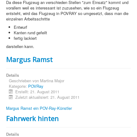
Da diese Flugzeug an verschieden Stellen "zum Einsatz" kommt und
vorallem weil es interessant ist zuzusehen, wie so ein Flugzeug
Sicherheit
entsteht, wird das Flugzeug in POVRAY so umgesetzt, dass man die
einzelnen Arbeitsschritte
Home
Entwurf
Kanten rund gefeilt
PovRay
fertig lackiert
darstellen kann.
PHP
Margus Ramst
Webdesign
CMS
Details
Geschrieben von
Martina Major
Grafik
Kategorie:
POVRay
Erstellt: 21. August 2011
JavaScript
Zuletzt aktualisiert: 21. August 2011
Sicherheit
Margus Ramst ein POV-Ray-Künstler
Fahrwerk hinten
Figuren - Boernie und Freunde +
Home
Details