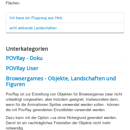
CMS
Flächen.
Grafik
Ich baue ein Flugzeug aus Holz
JavaScript
echt wirkende Landschaften
Sicherheit
Figuren - Mörchennase +
Unterkategorien
Home
POVRay - Doku
PovRay
POVRay User
PHP
Browsergames - Objekte, Landschaften und
Figuren
Webdesign
PovRay ist zur Erstellung von Objekten für Browsergames zwar nicht
CMS
unbedingt vorgesehen, aber trotzdem geeignet. Insbesondere dann,
wenn für die Animationen Sprites verwendet werden sollen - können
Grafik
die mit PovRay gerenderten Einzelbilder verwendet werden.
Dazu kann mit der Option +ua ohne Hintergrund gerendert werden.
JavaScript
Damit ist ein nachträgliches Freistellen der Objekte nicht mehr
notwendig.