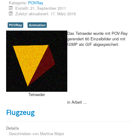
Kategorie:
POVRay
Erstellt: 21. September 2011
Zuletzt aktualisiert: 17. März 2016
Home
PovRay
POVRay
Animation
Das Tetraeder wurde mit POV-Ray
PHP
gerendert 60 Einzelbilder und mit
GIMP als GIF abgespeichert.
Webdesign
CMS
Grafik
JavaScript
Tetraeder
Sicherheit
in Arbeit ...
Home
Flugzeug
PovRay
Details
PHP
Geschrieben von
Martina Major