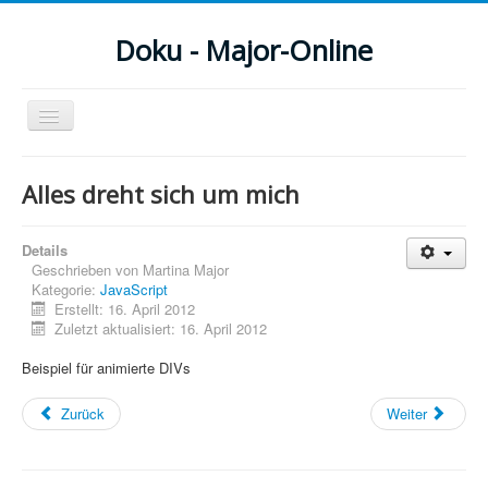
Doku - Major-Online
Navigation
an/aus
Menu
Alles dreht sich um mich
Home
Details
PovRay
Geschrieben von
Martina Major
Kategorie:
JavaScript
PHP
Erstellt: 16. April 2012
Zuletzt aktualisiert: 16. April 2012
Webdesign
Beispiel für animierte DIVs
CMS
Zurück
Weiter
Grafik
JavaScript