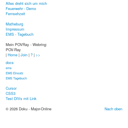
Alles dreht sich um mich
Sicherheit
Feuerwehr - Demo
Fernsehzeit
PovRay +
Matheburg
Home
Impressum
EMS - Tagebuch
PovRay
Mein POVRay - Webring:
PHP
POV-Ray
|
Home
|
Join
|
?
|
>>
Webdesign
docs
CMS
ems
EMS Einsatz
Grafik
EMS Tagebuch
Cursor
JavaScript
CSS3
Test DIVs mit Link
Sicherheit
© 2026 Doku - Major-Online
Nach oben
Home