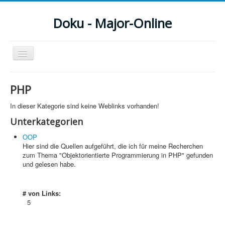
Doku - Major-Online
Navigation
an/aus
Menu
PHP
Home
In dieser Kategorie sind keine Weblinks vorhanden!
PovRay
Unterkategorien
OOP
PHP
Hier sind die Quellen aufgeführt, die ich für meine Recherchen
zum Thema "Objektorientierte Programmierung in PHP" gefunden
Webdesign
und gelesen habe.
CMS
# von Links:
Grafik
5
JavaScript