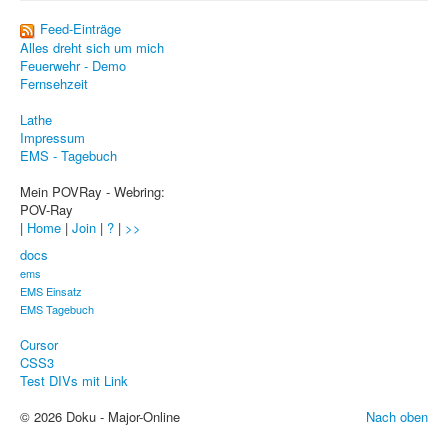
Sicherheit
Feed-Einträge
Alles dreht sich um mich
PovRay +
Feuerwehr - Demo
Fernsehzeit
Home
Lathe
PovRay
Impressum
EMS - Tagebuch
PHP
Mein POVRay - Webring:
Webdesign
POV-Ray
|
Home
|
Join
|
?
|
>>
CMS
docs
Grafik
ems
EMS Einsatz
EMS Tagebuch
JavaScript
Cursor
Sicherheit
CSS3
Test DIVs mit Link
Home
© 2026 Doku - Major-Online
Nach oben