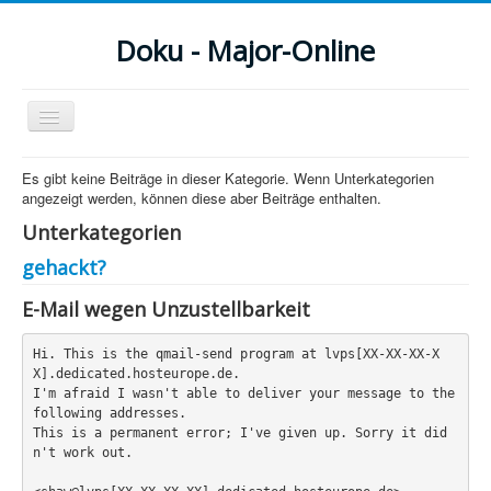
Doku - Major-Online
Navigation
an/aus
Menu
Es gibt keine Beiträge in dieser Kategorie. Wenn Unterkategorien
angezeigt werden, können diese aber Beiträge enthalten.
Home
Unterkategorien
PovRay
gehackt?
PHP
E-Mail wegen Unzustellbarkeit
Webdesign
Hi. This is the qmail-send program at lvps[XX-XX-XX-X
X].dedicated.hosteurope.de.

CMS
I'm afraid I wasn't able to deliver your message to the 
following addresses.

Grafik
This is a permanent error; I've given up. Sorry it did
n't work out.

JavaScript