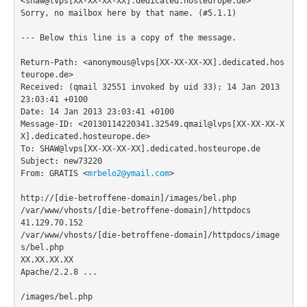
<shaw@lvps[XX-XX-XX-XX].dedicated.hosteurope.de>

Sicherheit
Sorry, no mailbox here by that name. (#5.1.1)

PovRay +
--- Below this line is a copy of the message.

Home
Return-Path: <anonymous@lvps[XX-XX-XX-XX].dedicated.hos
teurope.de>

PovRay
Received: (qmail 32551 invoked by uid 33); 14 Jan 2013 
23:03:41 +0100

PHP
Date: 14 Jan 2013 23:03:41 +0100

Message-ID: <20130114220341.32549.qmail@lvps[XX-XX-XX-X
Webdesign
X].dedicated.hosteurope.de>

To: SHAW@lvps[XX-XX-XX-XX].dedicated.hosteurope.de

CMS
Subject: new73220

From: GRATIS <
mrbelo2@ymail.com
>

Grafik
http://[die-betroffene-domain]/images/bel.php

/var/www/vhosts/[die-betroffene-domain]/httpdocs

JavaScript
41.129.70.152

/var/www/vhosts/[die-betroffene-domain]/httpdocs/image
Sicherheit
s/bel.php

XX.XX.XX.XX

Apache/2.2.8 ...

Home
/images/bel.php