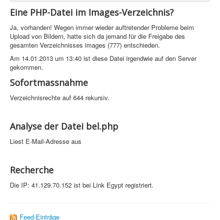
PovRay
Eine PHP-Datei im Images-Verzeichnis?
PHP
Ja, vorhanden! Wegen immer wieder auftretender Probleme beim
Upload von Bildern, hatte sich da jemand für die Freigabe des
Webdesign
gesamten Verzeichnisses images (777) entschieden.
CMS
Am 14.01.2013 um 13:40 ist diese Datei irgendwie auf den Server
gekommen.
Grafik
Sofortmassnahme
JavaScript
Verzeichnisrechte auf 644 rekursiv.
Sicherheit
Analyse der Datei bel.php
Home
Liest E-Mail-Adresse aus
PovRay
Recherche
PHP
Die IP: 41.129.70.152 ist bei Link Egypt registriert.
Webdesign
CMS
Feed-Einträge