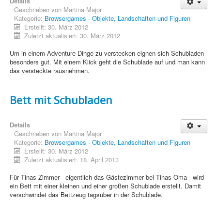
Details
Sicherheit
Geschrieben von
Martina Major
Kategorie:
Browsergames - Objekte, Landschaften und Figuren
PovRay +
Erstellt: 30. März 2012
Zuletzt aktualisiert: 30. März 2012
Home
Um in einem Adventure Dinge zu verstecken eignen sich Schubladen
PovRay
besonders gut. Mit einem Klick geht die Schublade auf und man kann
das versteckte rausnehmen.
PHP
Webdesign
Bett mit Schubladen
CMS
Details
Grafik
Geschrieben von
Martina Major
Kategorie:
Browsergames - Objekte, Landschaften und Figuren
Erstellt: 30. März 2012
JavaScript
Zuletzt aktualisiert: 18. April 2013
Sicherheit
Für Tinas Zimmer - eigentlich das Gästezimmer bei Tinas Oma - wird
ein Bett mit einer kleinen und einer großen Schublade erstellt. Damit
verschwindet das Bettzeug tagsüber in der Schublade.
Home