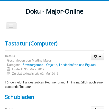
Doku - Major-Online
Navigation
an/aus
Menu
Tastatur (Computer)
Home
Details
PovRay
Geschrieben von
Martina Major
Kategorie:
Browsergames - Objekte, Landschaften und Figuren
PHP
Erstellt: 30. März 2012
Zuletzt aktualisiert: 02. Mai 2016
Webdesign
Für den leicht angestaubten Rechner braucht Tina natürlich auch eine
CMS
passende Tastatur.
Grafik
Schubladen
JavaScript