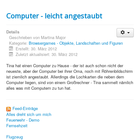
PovRay
PHP
Computer - leicht angestaubt
Webdesign
Details
CMS
Geschrieben von
Martina Major
Kategorie:
Browsergames - Objekte, Landschaften und Figuren
Erstellt: 30. März 2012
Grafik
Zuletzt aktualisiert: 30. März 2012
JavaScript
Tina hat einen Computer zu Hause - der ist auch schon nicht der
neueste, aber der Computer bei ihrer Oma, noch mit Röhrenbildschirm
Sicherheit
ist ziemlich angestaubt. Allerdings die Lochkarten die neben dem
Computer liegen, sind von einem Großrechner - Tina sammelt nämlich
Home
alles was mit Computern zu tun hat.
PovRay
Feed-Einträge
PHP
Alles dreht sich um mich
Feuerwehr - Demo
Webdesign
Fernsehzeit
CMS
Flugzeug