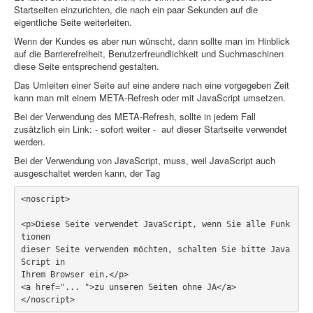
Startseiten einzurichten, die nach ein paar Sekunden auf die
eigentliche Seite weiterleiten.
Home
Wenn der Kundes es aber nun wünscht, dann sollte man im Hinblick
auf die Barrierefreiheit, Benutzerfreundlichkeit und Suchmaschinen
PovRay
diese Seite entsprechend gestalten.
PHP
Das Umleiten einer Seite auf eine andere nach eine vorgegeben Zeit
kann man mit einem META-Refresh oder mit JavaScript umsetzen.
Webdesign
Bei der Verwendung des META-Refresh, sollte in jedem Fall
zusätzlich ein Link: - sofort weiter - auf dieser Startseite verwendet
CMS
werden.
Bei der Verwendung von JavaScript, muss, weil JavaScript auch
Grafik
ausgeschaltet werden kann, der Tag
JavaScript
<noscript>

Sicherheit
<p>Diese Seite verwendet JavaScript, wenn Sie alle Funk
tionen 

Home
dieser Seite verwenden möchten, schalten Sie bitte Java
Script in 

PovRay
Ihrem Browser ein.</p>

<a href="... ">zu unseren Seiten ohne JA</a>

</noscript>
PHP