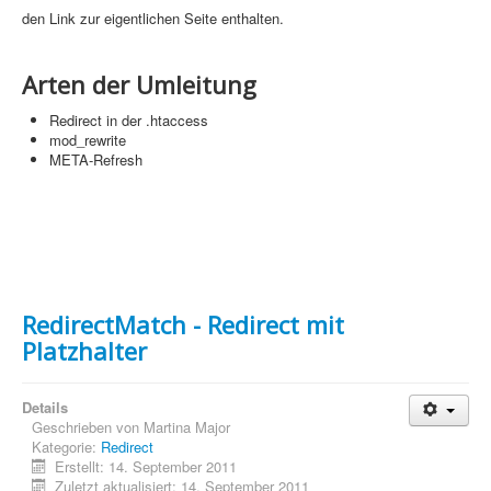
den Link zur eigentlichen Seite enthalten.
Webdesign
CMS
Arten der Umleitung
Grafik
Redirect in der .htaccess
mod_rewrite
JavaScript
META-Refresh
Sicherheit
Home
PovRay
RedirectMatch - Redirect mit
PHP
Platzhalter
Webdesign
CMS
Details
Geschrieben von
Martina Major
Kategorie:
Redirect
Grafik
Erstellt: 14. September 2011
Zuletzt aktualisiert: 14. September 2011
JavaScript