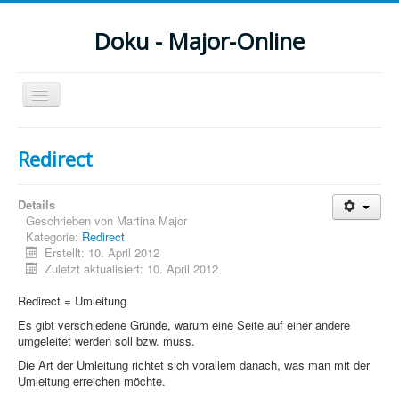
Doku - Major-Online
Navigation
an/aus
Menu
Redirect
Home
Details
PovRay
Geschrieben von
Martina Major
Kategorie:
Redirect
PHP
Erstellt: 10. April 2012
Zuletzt aktualisiert: 10. April 2012
Webdesign
Redirect = Umleitung
CMS
Es gibt verschiedene Gründe, warum eine Seite auf einer andere
umgeleitet werden soll bzw. muss.
Grafik
Die Art der Umleitung richtet sich vorallem danach, was man mit der
JavaScript
Umleitung erreichen möchte.