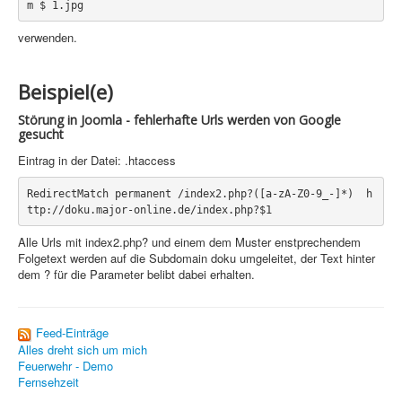
PovRay
verwenden.
PHP
Webdesign
Beispiel(e)
CMS
Störung in Joomla - fehlerhafte Urls werden von Google
gesucht
Grafik
Eintrag in der Datei: .htaccess
JavaScript
RedirectMatch permanent /index2.php?([a-zA-Z0-9_-]*)  h
Sicherheit
Alle Urls mit index2.php? und einem dem Muster enstprechendem
Folgetext werden auf die Subdomain doku umgeleitet, der Text hinter
Home
dem ? für die Parameter belibt dabei erhalten.
PovRay
Feed-Einträge
PHP
Alles dreht sich um mich
Feuerwehr - Demo
Webdesign
Fernsehzeit