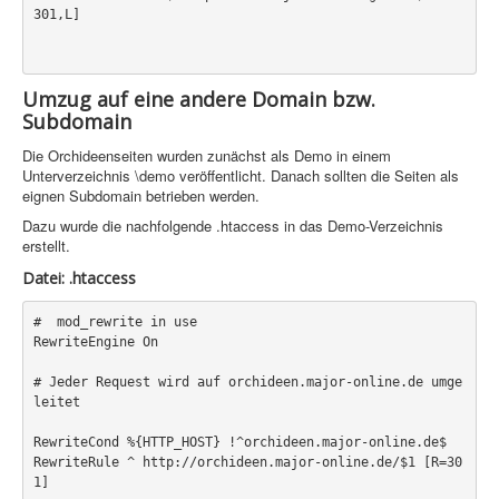
PovRay
301,L] 

PHP
Webdesign
Umzug auf eine andere Domain bzw.
Subdomain
CMS
Die Orchideenseiten wurden zunächst als Demo in einem
Grafik
Unterverzeichnis \demo veröffentlicht. Danach sollten die Seiten als
eignen Subdomain betrieben werden.
JavaScript
Dazu wurde die nachfolgende .htaccess in das Demo-Verzeichnis
erstellt.
Sicherheit
Datei: .htaccess
Home
#  mod_rewrite in use  

RewriteEngine On  

PovRay
# Jeder Request wird auf orchideen.major-online.de umge
PHP
leitet  

Webdesign
RewriteCond %{HTTP_HOST} !^orchideen.major-online.de$  

RewriteRule ^ http://orchideen.major-online.de/$1 [R=30
CMS
1] 