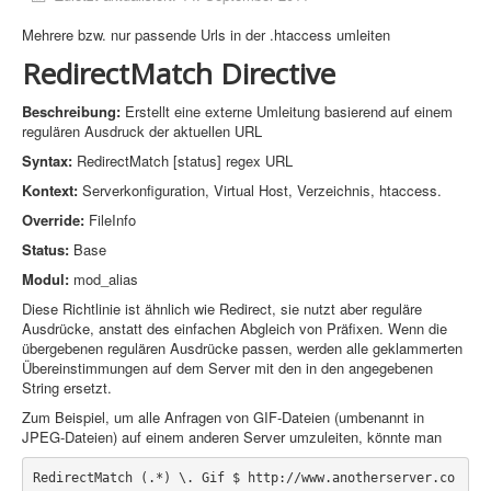
Mehrere bzw. nur passende Urls in der .htaccess umleiten
Sicherheit
RedirectMatch Directive
Home
Beschreibung:
Erstellt eine externe Umleitung basierend auf einem
regulären Ausdruck der aktuellen URL
PovRay
Syntax:
RedirectMatch [status] regex URL
PHP
Kontext:
Serverkonfiguration, Virtual Host, Verzeichnis, htaccess.
Webdesign
Override:
FileInfo
Status:
Base
CMS
Modul:
mod_alias
Grafik
Diese Richtlinie ist ähnlich wie Redirect, sie nutzt aber reguläre
Ausdrücke, anstatt des einfachen Abgleich von Präfixen. Wenn die
JavaScript
übergebenen regulären Ausdrücke passen, werden alle geklammerten
Übereinstimmungen auf dem Server mit den in den angegebenen
Sicherheit
String ersetzt.
Zum Beispiel, um alle Anfragen von GIF-Dateien (umbenannt in
Figuren - Boernie und Freunde +
JPEG-Dateien) auf einem anderen Server umzuleiten, könnte man
Home
RedirectMatch (.*) \. Gif $ http://www.anotherserver.co