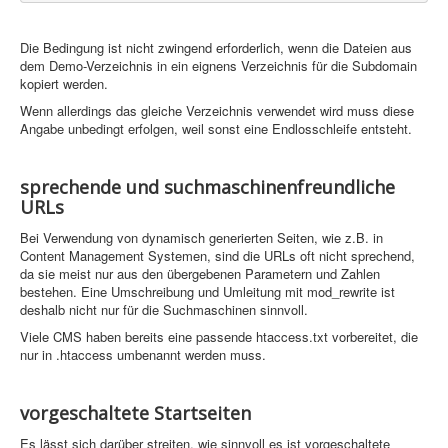
Grafik
Die Bedingung ist nicht zwingend erforderlich, wenn die Dateien aus
JavaScript
dem Demo-Verzeichnis in ein eignens Verzeichnis für die Subdomain
kopiert werden.
Sicherheit
Wenn allerdings das gleiche Verzeichnis verwendet wird muss diese
Angabe unbedingt erfolgen, weil sonst eine Endlosschleife entsteht.
Browsergames mit PovRay +
Home
sprechende und suchmaschinenfreundliche
PovRay
URLs
Bei Verwendung von dynamisch generierten Seiten, wie z.B. in
PHP
Content Management Systemen, sind die URLs oft nicht sprechend,
da sie meist nur aus den übergebenen Parametern und Zahlen
Webdesign
bestehen. Eine Umschreibung und Umleitung mit mod_rewrite ist
deshalb nicht nur für die Suchmaschinen sinnvoll.
CMS
Viele CMS haben bereits eine passende htaccess.txt vorbereitet, die
Grafik
nur in .htaccess umbenannt werden muss.
JavaScript
vorgeschaltete Startseiten
Sicherheit
Es lässt sich darüber streiten, wie sinnvoll es ist vorgeschaltete