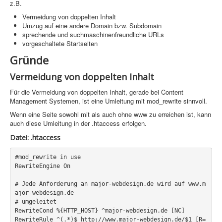
z.B.
Sicherheit
Vermeidung von doppelten Inhalt
Umzug auf eine andere Domain bzw. Subdomain
PovRay +
sprechende und suchmaschinenfreundliche URLs
Home
vorgeschaltete Startseiten
Gründe
PovRay
Vermeidung von doppelten Inhalt
PHP
Für die Vermeidung von doppelten Inhalt, gerade bei Content
Webdesign
Management Systemen, ist eine Umleitung mit mod_rewrite sinnvoll.
Wenn eine Seite sowohl mit als auch ohne www zu erreichen ist, kann
CMS
auch diese Umleitung in der .htaccess erfolgen.
Grafik
Datei: .htaccess
JavaScript
#mod_rewrite in use

RewriteEngine On

Sicherheit
# Jede Anforderung an major-webdesign.de wird auf www.m
ajor-webdesign.de  

# umgeleitet

Home
RewriteCond %{HTTP_HOST} ^major-webdesign.de [NC]  

RewriteRule ^(.*)$ http://www.major-webdesign.de/$1 [R=