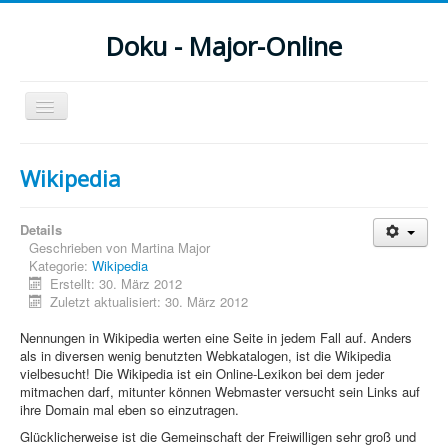
Doku - Major-Online
Navigation
an/aus
Menu
Wikipedia
Home
Details
PovRay
Geschrieben von
Martina Major
Kategorie:
Wikipedia
PHP
Erstellt: 30. März 2012
Zuletzt aktualisiert: 30. März 2012
Webdesign
Nennungen in Wikipedia werten eine Seite in jedem Fall auf. Anders
CMS
als in diversen wenig benutzten Webkatalogen, ist die Wikipedia
vielbesucht! Die Wikipedia ist ein Online-Lexikon bei dem jeder
Grafik
mitmachen darf, mitunter können Webmaster versucht sein Links auf
ihre Domain mal eben so einzutragen.
JavaScript
Glücklicherweise ist die Gemeinschaft der Freiwilligen sehr groß und