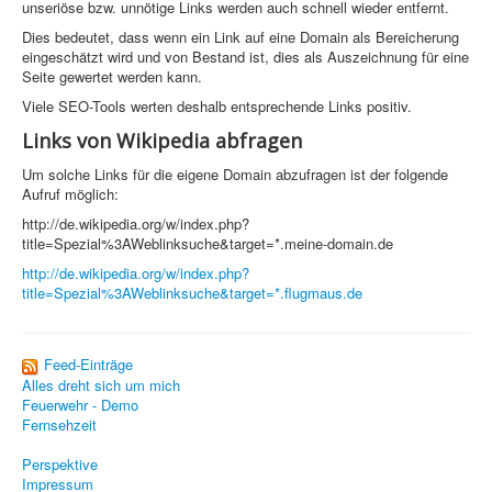
unseriöse bzw. unnötige Links werden auch schnell wieder entfernt.
Sicherheit
Dies bedeutet, dass wenn ein Link auf eine Domain als Bereicherung
eingeschätzt wird und von Bestand ist, dies als Auszeichnung für eine
PovRay +
Seite gewertet werden kann.
Home
Viele SEO-Tools werten deshalb entsprechende Links positiv.
PovRay
Links von Wikipedia abfragen
Um solche Links für die eigene Domain abzufragen ist der folgende
PHP
Aufruf möglich:
Webdesign
http://de.wikipedia.org/w/index.php?
title=Spezial%3AWeblinksuche&target=*.meine-domain.de
CMS
http://de.wikipedia.org/w/index.php?
title=Spezial%3AWeblinksuche&target=*.flugmaus.de
Grafik
JavaScript
Feed-Einträge
Sicherheit
Alles dreht sich um mich
Feuerwehr - Demo
Fernsehzeit
Home
Perspektive
Impressum