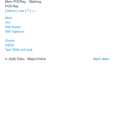
Mein POVRay - Webring:
Sicherheit
POV-Ray
|
Home
|
Join
|
?
|
>>
PovRay +
docs
Home
ems
EMS Einsatz
PovRay
EMS Tagebuch
Cursor
PHP
CSS3
Test DIVs mit Link
Webdesign
© 2026 Doku - Major-Online
Nach oben
CMS
Grafik
JavaScript
Sicherheit
Home