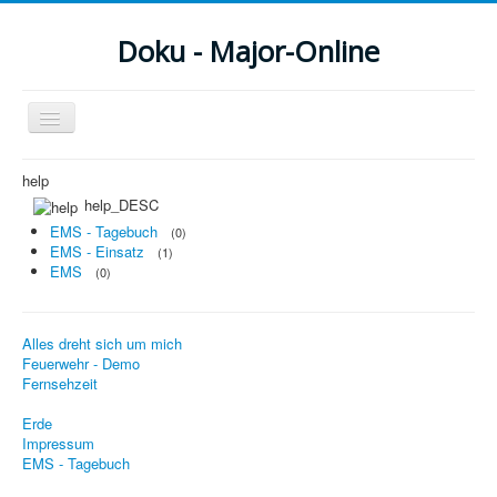
Doku - Major-Online
Navigation
an/aus
Menu
help
help_DESC
Home
EMS - Tagebuch
(0)
EMS - Einsatz
(1)
PovRay
EMS
(0)
PHP
Alles dreht sich um mich
Webdesign
Feuerwehr - Demo
Fernsehzeit
CMS
Erde
Grafik
Impressum
EMS - Tagebuch
JavaScript