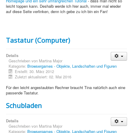
Homepage und ein sehr umfangreichen Tutorial
- dass man nicht so
Sicherheit
leicht toppen kann. Deshalb werde ich hier auch, immer mal wieder
auf diese Seite verlinken, denn ich gebe zu ich bin ein Fan!
PovRay +
Home
PovRay
Tastatur (Computer)
PHP
Details
Webdesign
Geschrieben von
Martina Major
Kategorie:
Browsergames - Objekte, Landschaften und Figuren
CMS
Erstellt: 30. März 2012
Zuletzt aktualisiert: 02. Mai 2016
Grafik
Für den leicht angestaubten Rechner braucht Tina natürlich auch eine
JavaScript
passende Tastatur.
Schubladen
Sicherheit
Details
Home
Geschrieben von
Martina Major
Kategorie:
Browsergames - Objekte, Landschaften und Figuren