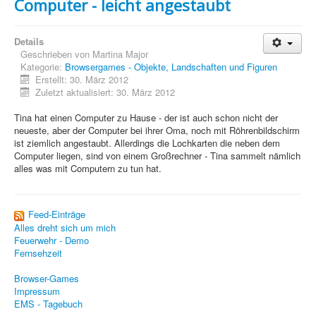
Computer - leicht angestaubt
Grafik
JavaScript
Details
Geschrieben von
Martina Major
Kategorie:
Browsergames - Objekte, Landschaften und Figuren
Sicherheit
Erstellt: 30. März 2012
Zuletzt aktualisiert: 30. März 2012
Browsergames mit PovRay +
Home
Tina hat einen Computer zu Hause - der ist auch schon nicht der
neueste, aber der Computer bei ihrer Oma, noch mit Röhrenbildschirm
PovRay
ist ziemlich angestaubt. Allerdings die Lochkarten die neben dem
Computer liegen, sind von einem Großrechner - Tina sammelt nämlich
alles was mit Computern zu tun hat.
PHP
Webdesign
Feed-Einträge
CMS
Alles dreht sich um mich
Feuerwehr - Demo
Grafik
Fernsehzeit
JavaScript
Browser-Games
Impressum
Sicherheit
EMS - Tagebuch