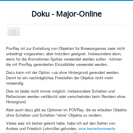
Doku - Major-Online
Navigation
an/aus
Menu
PovRay ist zur Erstellung von Objekten für Browsergames zwar nicht
unbedingt vorgesehen, aber trotzdem geeignet. Insbesondere dann,
Home
wenn für die Animationen Sprites verwendet werden sollen - können
die mit PovRay gerenderten Einzelbilder verwendet werden.
PovRay
Dazu kann mit der Option +ua ohne Hintergrund gerendert werden.
Damit ist ein nachträgliches Freistellen der Objekte nicht mehr
PHP
notwendig.
Dies ist leider nicht immer möglich, insbesondere Schatten und
Webdesign
Reflexionen werden verfälscht oder verschwinden beim Rendern ohne
Hintergrund.
CMS
Aber auch dazu gibt es Optionen im POVRay, die es erlauben Objekte
ohne Schatten und Schatten "ohne" Objekte zu rendern.
Grafik
Vieles was ich bisher gelernt habe, habe ich auf den Seiten von
JavaScript
Andrea und Friedrich Lohmüller gefunden,
eine bemerkenswerte