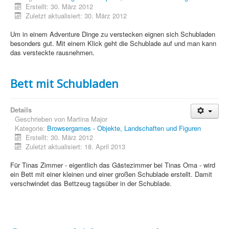
PovRay
Erstellt: 30. März 2012
Zuletzt aktualisiert: 30. März 2012
PHP
Um in einem Adventure Dinge zu verstecken eignen sich Schubladen
Webdesign
besonders gut. Mit einem Klick geht die Schublade auf und man kann
das versteckte rausnehmen.
CMS
Grafik
Bett mit Schubladen
JavaScript
Details
Sicherheit
Geschrieben von
Martina Major
Kategorie:
Browsergames - Objekte, Landschaften und Figuren
Erstellt: 30. März 2012
Home
Zuletzt aktualisiert: 18. April 2013
PovRay
Für Tinas Zimmer - eigentlich das Gästezimmer bei Tinas Oma - wird
ein Bett mit einer kleinen und einer großen Schublade erstellt. Damit
PHP
verschwindet das Bettzeug tagsüber in der Schublade.
Webdesign
CMS