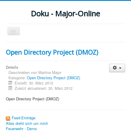
Doku - Major-Online
Navigation
an/aus
Menu
Open Directory Project (DMOZ)
Home
Details
PovRay
Geschrieben von
Martina Major
Kategorie:
Open Directory Project (DMOZ)
PHP
Erstellt: 30. März 2012
Zuletzt aktualisiert: 30. März 2012
Webdesign
Open Directory Project (DMOZ)
CMS
Grafik
Feed-Einträge
Alles dreht sich um mich
JavaScript
Feuerwehr - Demo