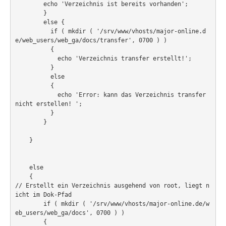
        echo 'Verzeichnis ist bereits vorhanden';

Sicherheit
        }  

        else {

PovRay +
          if ( mkdir ( '/srv/www/vhosts/major-online.d
e/web_users/web_ga/docs/transfer', 0700 ) )

Home
          {

            echo 'Verzeichnis transfer erstellt!';

PovRay
          }

          else

PHP
          {

            echo 'Error: kann das Verzeichnis transfer 
Webdesign
nicht erstellen! ';

          }

CMS
        }             

Grafik
    }

JavaScript
    else

Sicherheit
    {

// Erstellt ein Verzeichnis ausgehend von root, liegt n
icht im Dok-Pfad     

        if ( mkdir ( '/srv/www/vhosts/major-online.de/w
Home
eb_users/web_ga/docs', 0700 ) )

        {
