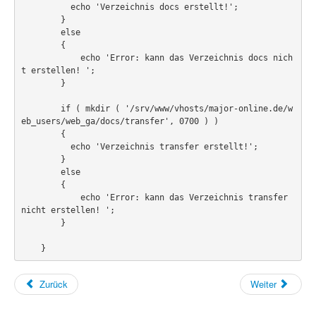
PovRay
          echo 'Verzeichnis docs erstellt!';

        }

PHP
        else

        {

Webdesign
            echo 'Error: kann das Verzeichnis docs nich
t erstellen! ';

CMS
        }

Grafik
        if ( mkdir ( '/srv/www/vhosts/major-online.de/w
eb_users/web_ga/docs/transfer', 0700 ) )

        {

JavaScript
          echo 'Verzeichnis transfer erstellt!';

        }

Sicherheit
        else

        {

Home
            echo 'Error: kann das Verzeichnis transfer 
nicht erstellen! ';

PovRay
        }         

PHP
    }   
Webdesign
Zurück
Weiter
CMS