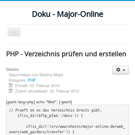
Doku - Major-Online
Navigation
an/aus
Menu
PHP - Verzeichnis prüfen und erstellen
Home
Details
PovRay
Geschrieben von
Martina Major
Kategorie:
PHP
PHP
Erstellt: 03. Februar 2012
Zuletzt aktualisiert: 03. Februar 2012
Webdesign
[geshi lang=php] echo "Welt"; [/geshi]
CMS
// Prueft on es das Verzeichnis breits gibt,

    if(is_dir($ftp_pfad.'/docs')) {

Grafik
        if(is_dir('/srv/www/vhosts/major-online.de/web_
JavaScript
users/web_ga/docs/transfer')) {
