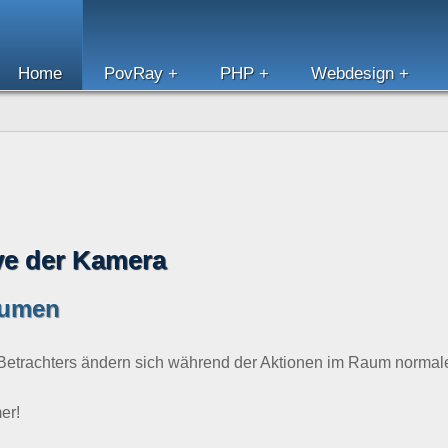
nline
Home
PovRay
PHP
Webdesign
ve der Kamera
äumen
 Betrachters ändern sich während der Aktionen im Raum normale
er!