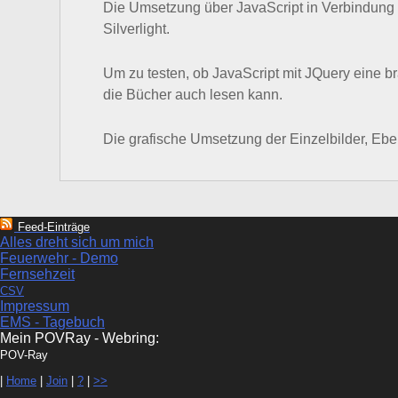
Die Umsetzung über JavaScript in Verbindung m
Silverlight.
Um zu testen, ob JavaScript mit JQuery eine 
die Bücher auch lesen kann.
Die grafische Umsetzung der Einzelbilder, Ebe
Feed-Einträge
Alles dreht sich um mich
Feuerwehr - Demo
Fernsehzeit
CSV
Impressum
EMS - Tagebuch
Mein POVRay - Webring:
POV-Ray
|
Home
|
Join
|
?
|
>>