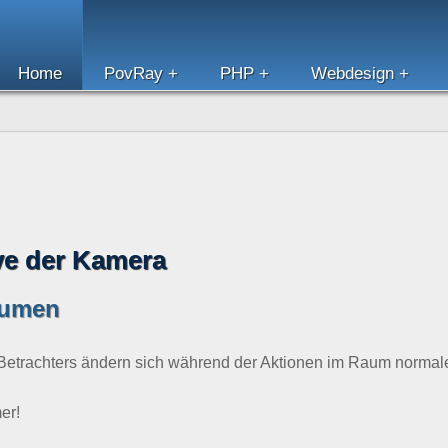
nline
Home
PovRay
PHP
Webdesign
ve der Kamera
äumen
 Betrachters ändern sich während der Aktionen im Raum normale
er!