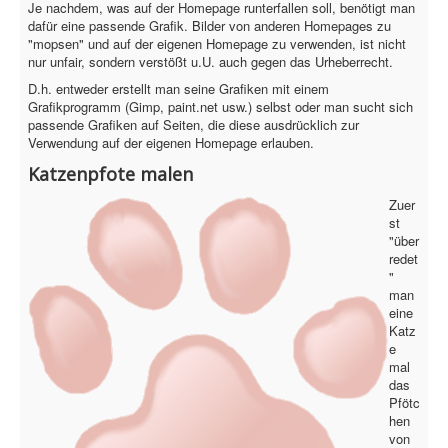
PovRay
Je nachdem, was auf der Homepage runterfallen soll, benötigt man
dafür eine passende Grafik. Bilder von anderen Homepages zu
"mopsen" und auf der eigenen Homepage zu verwenden, ist nicht
PHP
nur unfair, sondern verstößt u.U. auch gegen das Urheberrecht.
Webdesign
D.h. entweder erstellt man seine Grafiken mit einem
Grafikprogramm (Gimp, paint.net usw.) selbst oder man sucht sich
CMS
passende Grafiken auf Seiten, die diese ausdrücklich zur
Verwendung auf der eigenen Homepage erlauben.
Grafik
Katzenpfote malen
JavaScript
Zuer
st
Sicherheit
"über
redet
"
man
Home
eine
Katz
PovRay
e
mal
PHP
das
Pfötc
Webdesign
hen
von