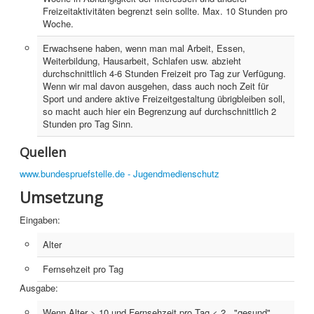
Freizeitaktivitäten begrenzt sein sollte. Max. 10 Stunden pro
Home
Woche.
Erwachsene haben, wenn man mal Arbeit, Essen,
PovRay
Weiterbildung, Hausarbeit, Schlafen usw. abzieht
durchschnittlich 4-6 Stunden Freizeit pro Tag zur Verfügung.
PHP
Wenn wir mal davon ausgehen, dass auch noch Zeit für
Sport und andere aktive Freizeitgestaltung übrigbleiben soll,
Webdesign
so macht auch hier ein Begrenzung auf durchschnittlich 2
Stunden pro Tag Sinn.
CMS
Quellen
Grafik
www.bundespruefstelle.de - Jugendmedienschutz
JavaScript
Umsetzung
Sicherheit
Eingaben:
Alter
Home
Fernsehzeit pro Tag
PovRay
Ausgabe:
PHP
Wenn Alter > 10 und Fernsehzeit pro Tag < 2 , "gesund",