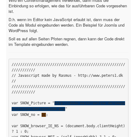
Wird ein Contentmanagement verwendet, dann muss die
PovRay
Einbindung so erfolgen, wie das für ausführbaren Code vorgesehen
ist.
PHP
D.h. wenn im Editor kein JavaScript erlaubt ist, dann muss der
Webdesign
Code als Modul eingebunden werden. Ein Beispiel für Joomla und
WordPress folgt.
CMS
Soll es auf allen Seiten Pfoten regnen, dann kann der Code direkt
im Template eingebunden werden.
Grafik
JavaScript
/////////////////////////////////////////////////////
///////////

Sicherheit
// Javascript made by Rasmus - http://www.peters1.dk 
//

Home
/////////////////////////////////////////////////////
///////////

PovRay
var SNOW_Picture = "
http://doku.major-online.de/image
PHP
"

s/stories/katzenpfote.png
var SNOW_no = 
;

15
Webdesign
var SNOW_browser_IE_NS = (document.body.clientHeight) 
CMS
? 1 : 0;

var SNOW_browser_MOZ = (self.innerWidth) ? 1 : 0;
