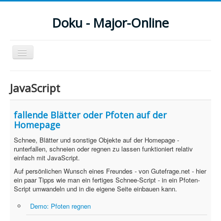
Doku - Major-Online
Navigation
an/aus
Menu
JavaScript
Home
fallende Blätter oder Pfoten auf der
PovRay
Homepage
PHP
Schnee, Blätter und sonstige Objekte auf der Homepage -
runterfallen, schneien oder regnen zu lassen funktioniert relativ
Webdesign
einfach mit JavaScript.
Auf persönlichen Wunsch eines Freundes - von Gutefrage.net - hier
CMS
ein paar Tipps wie man ein fertiges Schnee-Script - in ein Pfoten-
Script umwandeln und in die eigene Seite einbauen kann.
Grafik
Demo: Pfoten regnen
JavaScript