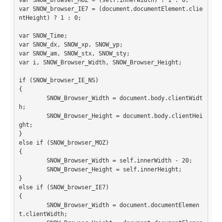
Grafik
var SNOW_browser_IE7 = (document.documentElement.clie
ntHeight) ? 1 : 0;

JavaScript
var SNOW_Time;

var SNOW_dx, SNOW_xp, SNOW_yp;

Sicherheit
var SNOW_am, SNOW_stx, SNOW_sty; 

var i, SNOW_Browser_Width, SNOW_Browser_Height;

Browsergames mit PovRay +
Home
if (SNOW_browser_IE_NS)

{

	SNOW_Browser_Width = document.body.clientWidt
PovRay
h;

	SNOW_Browser_Height = document.body.clientHei
PHP
ght;

}

Webdesign
else if (SNOW_browser_MOZ)

{

CMS
	SNOW_Browser_Width = self.innerWidth - 20;

	SNOW_Browser_Height = self.innerHeight;

Grafik
}

else if (SNOW_browser_IE7)

JavaScript
{

	SNOW_Browser_Width = document.documentElemen
Sicherheit
t.clientWidth;
