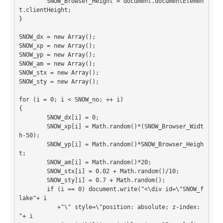
	SNOW_Browser_Height = document.documentElemen
t.clientHeight;

}

Home
SNOW_dx = new Array();

PovRay
SNOW_xp = new Array();

SNOW_yp = new Array();

PHP
SNOW_am = new Array();

SNOW_stx = new Array();

Webdesign
SNOW_sty = new Array();

CMS
for (i = 0; i < SNOW_no; ++ i) 

{ 

Grafik
	SNOW_dx[i] = 0; 

	SNOW_xp[i] = Math.random()*(SNOW_Browser_Widt
JavaScript
h-50);

	SNOW_yp[i] = Math.random()*SNOW_Browser_Heigh
t;

Sicherheit
	SNOW_am[i] = Math.random()*20; 

	SNOW_stx[i] = 0.02 + Math.random()/10;

Home
	SNOW_sty[i] = 0.7 + Math.random();

	if (i == 0) document.write("<\div id=\"SNOW_f
PovRay
lake"+ i 

           +"\" style=\"position: absolute; z-index: 
PHP
"+ i 
