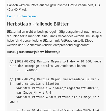
Sicherheit
Danach wird die Pfote auf die gewünschte Größe verkleinert, z.B.
40 x 40 Pixel.
PHP +
Demo: Pfoten regnen
Home
Herbstlaub - fallende Blätter
Blätter fallen nicht unbedingt regelmäßig ausgerichtet nach unten,
PovRay
d.h. hier sollte mehr als eine Grafik verwendet werden. Im Beispiel
habe ich 4 verschiedene Blätter - mit ArtRage erstellt. Diese
PHP
werden den "Schneeflockendiv" entsprechend zugeordnet.
Webdesign
Auszug aus snow.js bzw. blaetter.js
CMS
// [2012-01-25] Martina Major: z-Index + 10.000, wege
n in der Homepage bereits verwendeten Ebenen    

Grafik
    zi = i+10000;

JavaScript
// [2012-01-25] Martina Major: verschiedene Bilder - 
4 - unterschiedliche Blaetter

Sicherheit
    var SNOW_Picture_s = "/demo/images/blatt_40x40";

    var Image_Nr = i % 4;

    var SNOW_Picture = SNOW_Picture_s+"_"+Image_Nr+".
png";

Home
    if (i == 0) document.write("<\div id=\"SNOW_flak