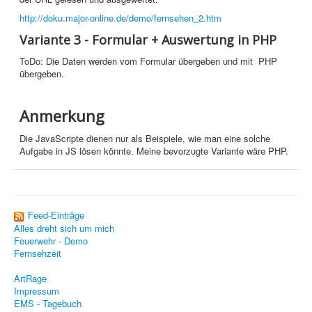
JavaScript
http://doku.major-online.de/demo/fernsehen_2.htm
Sicherheit
Variante 3 - Formular + Auswertung in PHP
Home
ToDo: Die Daten werden vom Formular übergeben und mit PHP
übergeben.
PovRay
Anmerkung
PHP
Die JavaScripte dienen nur als Beispiele, wie man eine solche
Webdesign
Aufgabe in JS lösen könnte. Meine bevorzugte Variante wäre PHP.
CMS
Grafik
Feed-Einträge
JavaScript
Alles dreht sich um mich
Feuerwehr - Demo
Sicherheit
Fernsehzeit
CMS +
ArtRage
Impressum
Home
EMS - Tagebuch