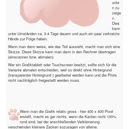
CMS
unte
n zu
Grafik
zeige
n.
JavaScript
Dies
kann
Sicherheit
unter Umständen ca. 3-4 Tage dauern und auch ein paar zerkratzte
Hände zur Folge haben.
Figuren - Mörchennase +
Wenn man dann weiss, wie das Teil aussieht, macht man sich eine
Skizze. Diese Skizze kann man dann in den Rechner übertragen
Home
(einscannen bzw. abmalen).
PovRay
Wer ein Grafiktablett oder Touchscreen besitzt, sollte sich für die
Variante abmalen entscheiden, weil so direkt ohne Hintergrund
PHP
(transparenter Hintergrund ) gearbeitet werden kann und die Pfote
nicht nachträglich freigestellt werden muss.
Webdesign
CMS
Grafik
Wenn man die Grafik relativ gross - hier 400 x 400 Pixel
erstellt, macht es gar nichts, wenn die Kanten nicht 100%
JavaScript
rund sind, bei der anschließenden Verkleinerung
verschwinden kleinere Zacken sozusagen von alleine.