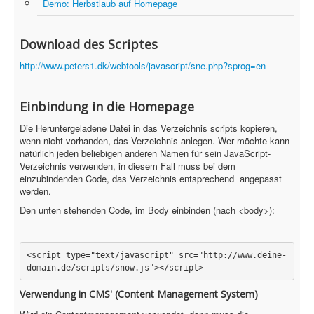
Demo: Herbstlaub auf Homepage
Sicherheit
PovRay +
Download des Scriptes
Home
http://www.peters1.dk/webtools/javascript/sne.php?sprog=en
PovRay
Einbindung in die Homepage
PHP
Die Heruntergeladene Datei in das Verzeichnis scripts kopieren,
Webdesign
wenn nicht vorhanden, das Verzeichnis anlegen. Wer möchte kann
natürlich jeden beliebigen anderen Namen für sein JavaScript-
CMS
Verzeichnis verwenden, in diesem Fall muss bei dem
einzubindenden Code, das Verzeichnis entsprechend angepasst
werden.
Grafik
Den unten stehenden Code, im Body einbinden (nach <body>):
JavaScript
Sicherheit
<script type="text/javascript" src="http://www.deine-
Home
Verwendung in CMS' (Content Management System)