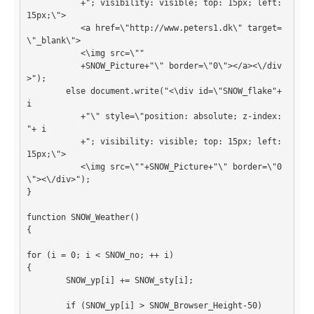
           +"; visibility: visible; top: 15px; left: 
Webdesign
15px;\">

           <a href=\"http://www.peters1.dk\" target=
CMS
\"_blank\">

           <\img src=\""

           +SNOW_Picture+"\" border=\"0\"></a><\/div
Grafik
>");

	else document.write("<\div id=\"SNOW_flake"+ 
JavaScript
i 

           +"\" style=\"position: absolute; z-index: 
Sicherheit
"+ i 

           +"; visibility: visible; top: 15px; left: 
Home
15px;\">

           <\img src=\""+SNOW_Picture+"\" border=\"0
PovRay
\"><\/div>");

}

PHP
function SNOW_Weather() 

{ 

Webdesign
for (i = 0; i < SNOW_no; ++ i) 

CMS
{ 

	SNOW_yp[i] += SNOW_sty[i];

Grafik
	if (SNOW_yp[i] > SNOW_Browser_Height-50) 

JavaScript