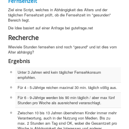
Fernsehzeit
Grafik
Ziel eine Script, welches in Abhängigkeit des Alters und der
täglichen Fernsehzeit prüft, ob die Fernsehzeit im "gesunden"
JavaScript
Bereich liegt.
Die Idee basiert auf einer Anfrage bei gutefrage.net
Sicherheit
Recherche
Home
Wieviele Stunden fernsehen sind noch "gesund" und ist dies vom
Alter abhängig?
PovRay
Ergebnis
PHP
Unter 3 Jahren wird kein täglicher Fernsehkonsum
Webdesign
empfohlen.
CMS
Für 4 - 5-Jährige reichen maximal 30 min. täglich völlig aus.
Grafik
Für 6 - 9-Jährige werden bis 90 min täglich / aber max fünf
Stunden pro Woche als ausreichend veranschlagt.
JavaScript
Zwischen 10 bis 13 Jahren übernehmen Kinder immer mehr
Verantwortung, auch in der Nutzung von Medien. Bis zu
Sicherheit
max. 2 Stunden am Tag sind OK, wobei die Gesamtzeit pro
Woche in Abhängigkeit der Interessen und anderer
Webdesign +