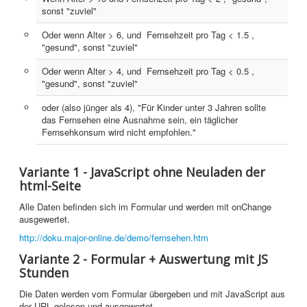
sonst "zuviel"
Webdesign
Oder wenn Alter > 6, und Fernsehzeit pro Tag < 1.5 ,
CMS
"gesund", sonst "zuviel"
Grafik
Oder wenn Alter > 4, und Fernsehzeit pro Tag < 0.5 ,
"gesund", sonst "zuviel"
JavaScript
oder (also jünger als 4), "Für Kinder unter 3 Jahren sollte
das Fernsehen eine Ausnahme sein, ein täglicher
Sicherheit
Fernsehkonsum wird nicht empfohlen."
Home
Variante 1 - JavaScript ohne Neuladen der
PovRay
html-Seite
PHP
Alle Daten befinden sich im Formular und werden mit onChange
ausgewertet.
Webdesign
http://doku.major-online.de/demo/fernsehen.htm
Variante 2 - Formular + Auswertung mit JS
CMS
Stunden
Grafik
Die Daten werden vom Formular übergeben und mit JavaScript aus
der URL gelesen und ausgewertet.