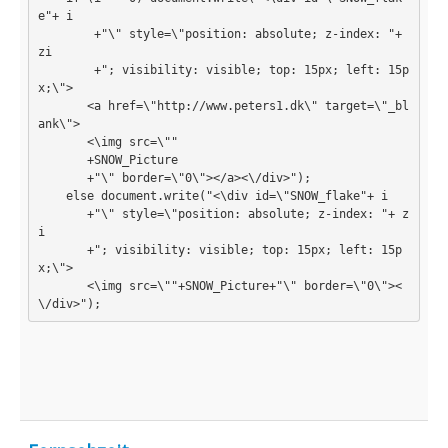
PovRay
e"+ i 

        +"\" style=\"position: absolute; z-index: "+ 
PHP
zi 

        +"; visibility: visible; top: 15px; left: 15p
Webdesign
x;\">

       <a href=\"http://www.peters1.dk\" target=\"_bl
CMS
ank\">

       <\img src=\""

Grafik
       +SNOW_Picture

       +"\" border=\"0\"></a><\/div>");

    else document.write("<\div id=\"SNOW_flake"+ i 

JavaScript
       +"\" style=\"position: absolute; z-index: "+ z
i  

Sicherheit
       +"; visibility: visible; top: 15px; left: 15p
x;\">

Home
       <\img src=\""+SNOW_Picture+"\" border=\"0\"><
\/div>");
PovRay
PHP
Webdesign
CMS