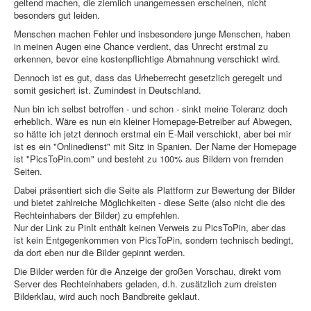
geltend machen, die ziemlich unangemessen erscheinen, nicht
Sicherheit
besonders gut leiden.
Menschen machen Fehler und insbesondere junge Menschen, haben
PovRay +
in meinen Augen eine Chance verdient, das Unrecht erstmal zu
Home
erkennen, bevor eine kostenpflichtige Abmahnung verschickt wird.
Dennoch ist es gut, dass das Urheberrecht gesetzlich geregelt und
PovRay
somit gesichert ist. Zumindest in Deutschland.
Nun bin ich selbst betroffen - und schon - sinkt meine Toleranz doch
PHP
erheblich. Wäre es nun ein kleiner Homepage-Betreiber auf Abwegen,
so hätte ich jetzt dennoch erstmal ein E-Mail verschickt, aber bei mir
Webdesign
ist es ein "Onlinedienst" mit Sitz in Spanien. Der Name der Homepage
ist "PicsToPin.com" und besteht zu 100% aus Bildern von fremden
CMS
Seiten.
Dabei präsentiert sich die Seite als Plattform zur Bewertung der Bilder
Grafik
und bietet zahlreiche Möglichkeiten - diese Seite (also nicht die des
Rechteinhabers der Bilder) zu empfehlen.
JavaScript
Nur der Link zu PinIt enthält keinen Verweis zu PicsToPin, aber das
ist kein Entgegenkommen von PicsToPin, sondern technisch bedingt,
Sicherheit
da dort eben nur die Bilder gepinnt werden.
Die Bilder werden für die Anzeige der großen Vorschau, direkt vom
Server des Rechteinhabers geladen, d.h. zusätzlich zum dreisten
Home
Bilderklau, wird auch noch Bandbreite geklaut.