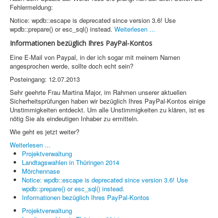
PovRay
Fehlermeldung:
Notice: wpdb::escape is deprecated since version 3.6! Use
PHP
wpdb::prepare() or esc_sql() instead.
Weiterlesen ...
Webdesign
Informationen bezüglich Ihres PayPal-Kontos
Eine E-Mail von Paypal, in der ich sogar mit meinem Namen
CMS
angesprochen werde, sollte doch echt sein?
Grafik
Posteingang: 12.07.2013
Sehr geehrte Frau Martina Major, im Rahmen unserer aktuellen
JavaScript
Sicherheitsprüfungen haben wir bezüglich Ihres PayPal-Kontos einige
Unstimmigkeiten entdeckt. Um alle Unstimmigkeiten zu klären, ist es
Sicherheit
nötig Sie als eindeutigen Inhaber zu ermitteln.
Wie geht es jetzt weiter?
Weiterlesen ...
Home
Projektverwaltung
Landtagswahlen in Thüringen 2014
PovRay
Mörchennase
Notice: wpdb::escape is deprecated since version 3.6! Use
PHP
wpdb::prepare() or esc_sql() instead.
Informationen bezüglich Ihres PayPal-Kontos
Webdesign
Projektverwaltung