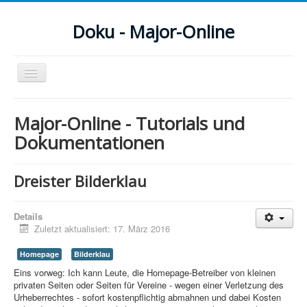
Doku - Major-Online
Navigation
an/aus
Menu
Major-Online - Tutorials und
Home
Dokumentationen
PovRay
Dreister Bilderklau
PHP
Webdesign
Details
Zuletzt aktualisiert: 17. März 2016
CMS
Homepage
Bilderklau
Grafik
Eins vorweg: Ich kann Leute, die Homepage-Betreiber von kleinen
privaten Seiten oder Seiten für Vereine - wegen einer Verletzung des
JavaScript
Urheberrechtes - sofort kostenpflichtig abmahnen und dabei Kosten