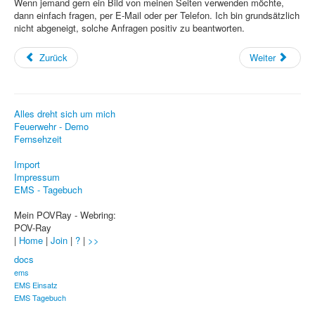
Wenn jemand gern ein Bild von meinen Seiten verwenden möchte,
dann einfach fragen, per E-Mail oder per Telefon. Ich bin grundsätzlich
Webdesign
nicht abgeneigt, solche Anfragen positiv zu beantworten.
CMS
Zurück
Weiter
Grafik
JavaScript
Alles dreht sich um mich
Sicherheit
Feuerwehr - Demo
Fernsehzeit
Home
Import
Impressum
PovRay
EMS - Tagebuch
PHP
Mein POVRay - Webring:
POV-Ray
Webdesign
|
Home
|
Join
|
?
|
>>
docs
CMS
ems
EMS Einsatz
Grafik
EMS Tagebuch
JavaScript