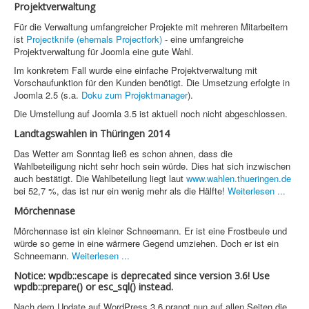
Projektverwaltung
Sicherheit
Für die Verwaltung umfangreicher Projekte mit mehreren Mitarbeitern
ist
Projectknife (ehemals Projectfork)
- eine umfangreiche
Projektverwaltung für Joomla eine gute Wahl.
Home
Im konkretem Fall wurde eine einfache Projektverwaltung mit
Vorschaufunktion für den Kunden benötigt. Die Umsetzung erfolgte in
PovRay
Joomla 2.5 (s.a.
Doku zum Projektmanager
).
PHP
Die Umstellung auf Joomla 3.5 ist aktuell noch nicht abgeschlossen.
Landtagswahlen in Thüringen 2014
Webdesign
Das Wetter am Sonntag ließ es schon ahnen, dass die
CMS
Wahlbeteiligung nicht sehr hoch sein würde. Dies hat sich inzwischen
auch bestätigt. Die Wahlbeteilung liegt laut
www.wahlen.thueringen.de
Grafik
bei 52,7 %, das ist nur ein wenig mehr als die Hälfte!
Weiterlesen ...
Mörchennase
JavaScript
Mörchennase ist ein kleiner Schneemann. Er ist eine Frostbeule und
Sicherheit
würde so gerne in eine wärmere Gegend umziehen. Doch er ist ein
Schneemann.
Weiterlesen ...
Figuren - Boernie und Freunde +
Notice: wpdb::escape is deprecated since version 3.6! Use
wpdb::prepare() or esc_sql() instead.
Home
Nach dem Update auf WordPress 3.6 prangt nun auf allen Seiten die