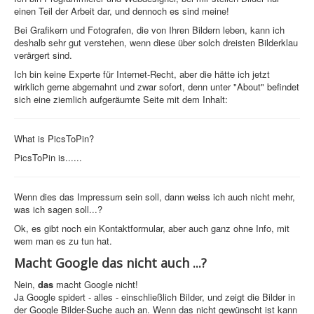
einen Teil der Arbeit dar, und dennoch es sind meine!
Grafik
Bei Grafikern und Fotografen, die von Ihren Bildern leben, kann ich
JavaScript
deshalb sehr gut verstehen, wenn diese über solch dreisten Bilderklau
verärgert sind.
Sicherheit
Ich bin keine Experte für Internet-Recht, aber die hätte ich jetzt
wirklich gerne abgemahnt und zwar sofort, denn unter "About" befindet
Browsergames mit PovRay +
sich eine ziemlich aufgeräumte Seite mit dem Inhalt:
Home
What is PicsToPin?
PovRay
PicsToPin is......
PHP
Webdesign
Wenn dies das Impressum sein soll, dann weiss ich auch nicht mehr,
was ich sagen soll...?
CMS
Ok, es gibt noch ein Kontaktformular, aber auch ganz ohne Info, mit
wem man es zu tun hat.
Grafik
Macht Google das nicht auch ...?
JavaScript
Nein,
das
macht Google nicht!
Ja Google spidert - alles - einschließlich Bilder, und zeigt die Bilder in
Sicherheit
der Google Bilder-Suche auch an. Wenn das nicht gewünscht ist kann