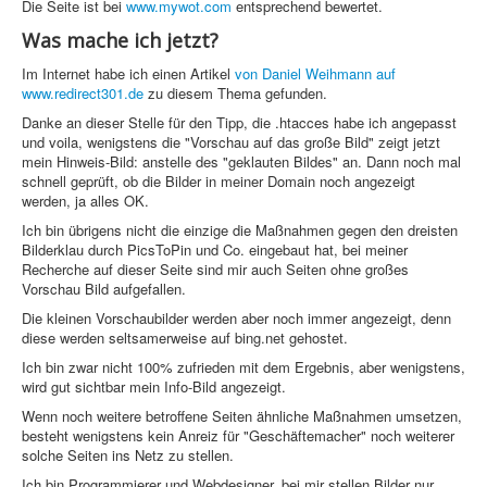
PovRay
Die Seite ist bei
www.mywot.com
entsprechend bewertet.
Was mache ich jetzt?
PHP
Im Internet habe ich einen Artikel
von Daniel Weihmann auf
Webdesign
www.redirect301.de
zu diesem Thema gefunden.
Danke an dieser Stelle für den Tipp, die .htacces habe ich angepasst
CMS
und voila, wenigstens die "Vorschau auf das große Bild" zeigt jetzt
mein Hinweis-Bild: anstelle des "geklauten Bildes" an. Dann noch mal
Grafik
schnell geprüft, ob die Bilder in meiner Domain noch angezeigt
werden, ja alles OK.
JavaScript
Ich bin übrigens nicht die einzige die Maßnahmen gegen den dreisten
Bilderklau durch PicsToPin und Co. eingebaut hat, bei meiner
Sicherheit
Recherche auf dieser Seite sind mir auch Seiten ohne großes
Vorschau Bild aufgefallen.
Home
Die kleinen Vorschaubilder werden aber noch immer angezeigt, denn
diese werden seltsamerweise auf bing.net gehostet.
PovRay
Ich bin zwar nicht 100% zufrieden mit dem Ergebnis, aber wenigstens,
PHP
wird gut sichtbar mein Info-Bild angezeigt.
Wenn noch weitere betroffene Seiten ähnliche Maßnahmen umsetzen,
Webdesign
besteht wenigstens kein Anreiz für "Geschäftemacher" noch weiterer
solche Seiten ins Netz zu stellen.
CMS
Ich bin Programmierer und Webdesigner, bei mir stellen Bilder nur