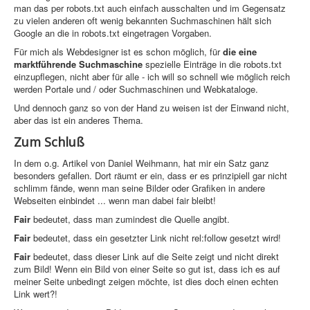
man das per robots.txt auch einfach ausschalten und im Gegensatz
zu vielen anderen oft wenig bekannten Suchmaschinen hält sich
Home
Google an die in robots.txt eingetragen Vorgaben.
Für mich als Webdesigner ist es schon möglich, für
die eine
PovRay
marktführende Suchmaschine
spezielle Einträge in die robots.txt
einzupflegen, nicht aber für alle - ich will so schnell wie möglich reich
PHP
werden Portale und / oder Suchmaschinen und Webkataloge.
Und dennoch ganz so von der Hand zu weisen ist der Einwand nicht,
Webdesign
aber das ist ein anderes Thema.
CMS
Zum Schluß
Grafik
In dem o.g. Artikel von Daniel Weihmann, hat mir ein Satz ganz
besonders gefallen. Dort räumt er ein, dass er es prinzipiell gar nicht
schlimm fände, wenn man seine Bilder oder Grafiken in andere
JavaScript
Webseiten einbindet ... wenn man dabei fair bleibt!
Sicherheit
Fair
bedeutet, dass man zumindest die Quelle angibt.
Fair
bedeutet, dass ein gesetzter Link nicht rel:follow gesetzt wird!
Home
Fair
bedeutet, dass dieser Link auf die Seite zeigt und nicht direkt
zum Bild! Wenn ein Bild von einer Seite so gut ist, dass ich es auf
PovRay
meiner Seite unbedingt zeigen möchte, ist dies doch einen echten
Link wert?!
PHP