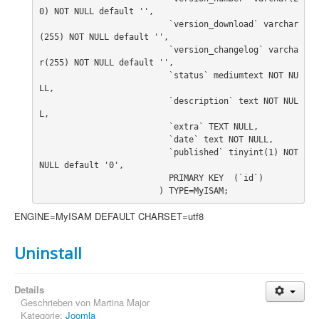
PovRay
0) NOT NULL default '',

			  `version_download` varchar
PHP
(255) NOT NULL default '',

			  `version_changelog` varcha
Webdesign
r(255) NOT NULL default '',

			  `status` mediumtext NOT NU
CMS
LL,

			  `description` text NOT NUL
Grafik
L,

			  `extra` TEXT NULL,

JavaScript
			  `date` text NOT NULL,

			  `published` tinyint(1) NOT 
Sicherheit
NULL default '0',

			  PRIMARY KEY  (`id`)

			) TYPE=MyISAM;
Home
ENGINE=MyISAM DEFAULT CHARSET=utf8
PovRay
Uninstall
PHP
Details
Webdesign
Geschrieben von
Martina Major
Kategorie:
Joomla