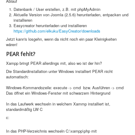
Ablauf
Sicherheit
Datenbank / User erstellen, z.B. mit phpMyAdmin
Aktuelle Version von Joomla (2.5.6) herunterladen, entpacken und
PovRay +
installieren
Home
Easycreator herunterladen und installieren
https://github.com/elkuku/EasyCreator/downloads
PovRay
Jetzt kann's losgehn, wenn da nicht noch ein paar Kleinigkeiten
wären!
PHP
PEAR fehlt?
Webdesign
Xampp bringt PEAR allerdings mit, also wo ist der hin?
CMS
Die Standardinstallation unter Windows installiert PEAR nicht
automatisch:
Grafik
Windows-Kommandozeile: execute -> cmd bzw. Ausführen -> cmd
Das öffnet ein Windows-Fenster mit schwarzem Hintergrund
JavaScript
In das Laufwerk wechseln in welchem Xammp installiert ist,
Sicherheit
standardmäßig LW C
c:
Home
In das PHP-Verzeichnis wechseln C:\xampp\php mit