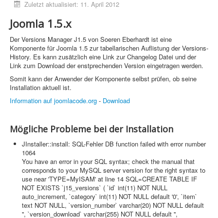
Zuletzt aktualisiert: 11. April 2012
Joomla 1.5.x
Home
Der Versions Manager J1.5 von Soeren Eberhardt ist eine
PovRay
Komponente für Joomla 1.5 zur tabellarischen Auflistung der Versions-
History. Es kann zusätzlich eine Link zur Changelog Datei und der
PHP
Link zum Download der enstprechenden Version eingetragen werden.
Webdesign
Somit kann der Anwender der Komponente selbst prüfen, ob seine
Installation aktuell ist.
CMS
Information auf joomlacode.org
-
Download
Grafik
Mögliche Probleme bei der Installation
JavaScript
JInstaller::install: SQL-Fehler DB function failed with error number
Sicherheit
1064
You have an error in your SQL syntax; check the manual that
corresponds to your MySQL server version for the right syntax to
Home
use near 'TYPE=MyISAM' at line 14 SQL=CREATE TABLE IF
NOT EXISTS `j15_versions` ( `id` int(11) NOT NULL
PovRay
auto_increment, `category` int(11) NOT NULL default '0', `item`
text NOT NULL, `version_number` varchar(20) NOT NULL default
PHP
'', `version_download` varchar(255) NOT NULL default '',