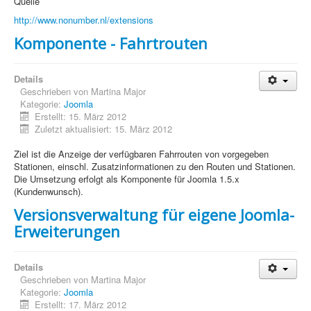
Quelle
Grafik
http://www.nonumber.nl/extensions
Komponente - Fahrtrouten
JavaScript
Sicherheit
Details
Browsergames mit PovRay +
Geschrieben von
Martina Major
Kategorie:
Joomla
Home
Erstellt: 15. März 2012
Zuletzt aktualisiert: 15. März 2012
PovRay
Ziel ist die Anzeige der verfügbaren Fahrrouten von vorgegeben
PHP
Stationen, einschl. Zusatzinformationen zu den Routen und Stationen.
Die Umsetzung erfolgt als Komponente für Joomla 1.5.x
(Kundenwunsch).
Webdesign
Versionsverwaltung für eigene Joomla-
CMS
Erweiterungen
Grafik
Details
JavaScript
Geschrieben von
Martina Major
Kategorie:
Joomla
Sicherheit
Erstellt: 17. März 2012