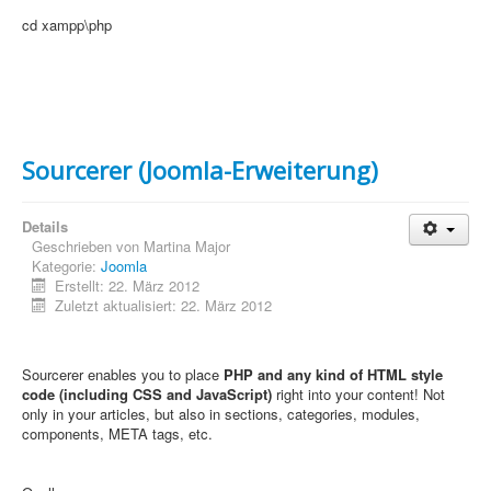
PovRay
cd xampp\php
PHP
Webdesign
CMS
Sourcerer (Joomla-Erweiterung)
Grafik
JavaScript
Details
Geschrieben von
Martina Major
Sicherheit
Kategorie:
Joomla
Erstellt: 22. März 2012
Home
Zuletzt aktualisiert: 22. März 2012
PovRay
Sourcerer enables you to place
PHP and any kind of HTML style
PHP
code (including CSS and JavaScript)
right into your content! Not
only in your articles, but also in sections, categories, modules,
Webdesign
components, META tags, etc.
CMS