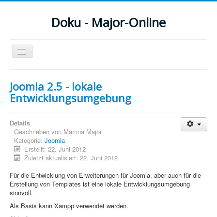
Doku - Major-Online
Navigation
an/aus
Menu
Joomla 2.5 - lokale
Entwicklungsumgebung
Home
PovRay
Details
Geschrieben von
Martina Major
PHP
Kategorie:
Joomla
Erstellt: 22. Juni 2012
Webdesign
Zuletzt aktualisiert: 22. Juni 2012
CMS
Für die Entwicklung von Erweiterungen für Joomla, aber auch für die
Erstellung von Templates ist eine lokale Entwicklungsumgebung
Grafik
sinnvoll.
Als Basis kann Xampp verwendet werden.
JavaScript