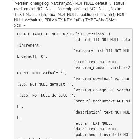
`version_changelog` varchar(255) NOT NULL default '', `status`
Webdesign
mediumtext NOT NULL, `description` text NOT NULL, `extra`
TEXT NULL, `date` text NOT NULL, `published` tinyint(1) NOT
CMS
NULL default '0', PRIMARY KEY (`id`) ) TYPE=MyISAM;
SQL =
Grafik
CREATE TABLE IF NOT EXISTS `j15_versions` (

			  `id` int(11) NOT NULL auto
JavaScript
_increment,

			  `category` int(11) NOT NUL
Sicherheit
L default '0',

			  `item` text NOT NULL,

Home
			  `version_number` varchar(2
0) NOT NULL default '',

			  `version_download` varchar
PovRay
(255) NOT NULL default '',

			  `version_changelog` varcha
PHP
r(255) NOT NULL default '',

			  `status` mediumtext NOT NU
Webdesign
LL,

			  `description` text NOT NUL
CMS
L,

			  `extra` TEXT NULL,

Grafik
			  `date` text NOT NULL,

			  `published` tinyint(1) NOT 
JavaScript