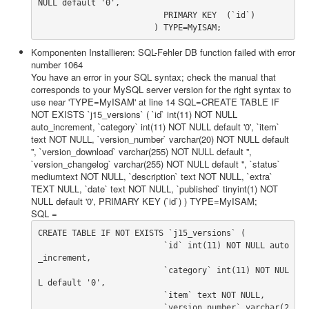
NULL default '0',

			  PRIMARY KEY  (`id`)

Sicherheit
			) TYPE=MyISAM;
Komponenten Installieren: SQL-Fehler DB function failed with error
Home
number 1064
You have an error in your SQL syntax; check the manual that
PovRay
corresponds to your MySQL server version for the right syntax to
use near 'TYPE=MyISAM' at line 14 SQL=CREATE TABLE IF
PHP
NOT EXISTS `j15_versions` ( `id` int(11) NOT NULL
auto_increment, `category` int(11) NOT NULL default '0', `item`
Webdesign
text NOT NULL, `version_number` varchar(20) NOT NULL default
'', `version_download` varchar(255) NOT NULL default '',
CMS
`version_changelog` varchar(255) NOT NULL default '', `status`
mediumtext NOT NULL, `description` text NOT NULL, `extra`
Grafik
TEXT NULL, `date` text NOT NULL, `published` tinyint(1) NOT
NULL default '0', PRIMARY KEY (`id`) ) TYPE=MyISAM;
SQL =
JavaScript
CREATE TABLE IF NOT EXISTS `j15_versions` (

Sicherheit
			  `id` int(11) NOT NULL auto
_increment,

Figuren - Boernie und Freunde +
			  `category` int(11) NOT NUL
L default '0',

Home
			  `item` text NOT NULL,

			  `version_number` varchar(2