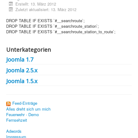
CMS
Erstellt: 13. März 2012
Zuletzt aktualisiert: 13. März 2012
Grafik
DROP TABLE IF EXISTS `#__searchroute`;
JavaScript
DROP TABLE IF EXISTS `#__searchroute_station`;
DROP TABLE IF EXISTS `#__searchroute_station_to_route`;
Sicherheit
Figuren - Mörchennase +
Unterkategorien
Home
Joomla 1.7
PovRay
Joomla 2.5.x
PHP
Joomla 1.5.x
Webdesign
Feed-Einträge
CMS
Alles dreht sich um mich
Feuerwehr - Demo
Grafik
Fernsehzeit
JavaScript
Adwords
Impressum