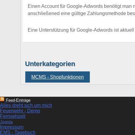
Einen Account für Google-Adwords benötigt man n
anschließened eine gültige Zahlungsmethode best
Eine Unterstützung für Google-Adwords ist aktuell
Unterkategorien
MCMS - Shopfunktionen
Feed-Einträge
Alles dreht sich um mich
Feuerwehr - Demo
Fernsehzeit
Joomla
Impressum
EMS - Tagebuch