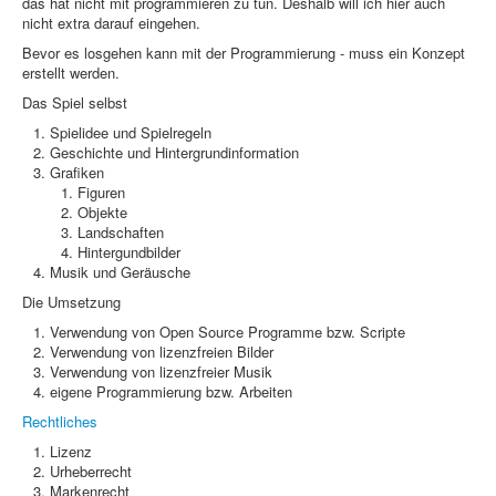
CMS
das hat nicht mit programmieren zu tun. Deshalb will ich hier auch
nicht extra darauf eingehen.
Grafik
Bevor es losgehen kann mit der Programmierung - muss ein Konzept
erstellt werden.
JavaScript
Das Spiel selbst
Sicherheit
Spielidee und Spielregeln
Geschichte und Hintergrundinformation
Figuren - Mörchennase +
Grafiken
Figuren
Home
Objekte
Landschaften
PovRay
Hintergundbilder
Musik und Geräusche
PHP
Die Umsetzung
Webdesign
Verwendung von Open Source Programme bzw. Scripte
Verwendung von lizenzfreien Bilder
Verwendung von lizenzfreier Musik
CMS
eigene Programmierung bzw. Arbeiten
Grafik
Rechtliches
Lizenz
JavaScript
Urheberrecht
Markenrecht