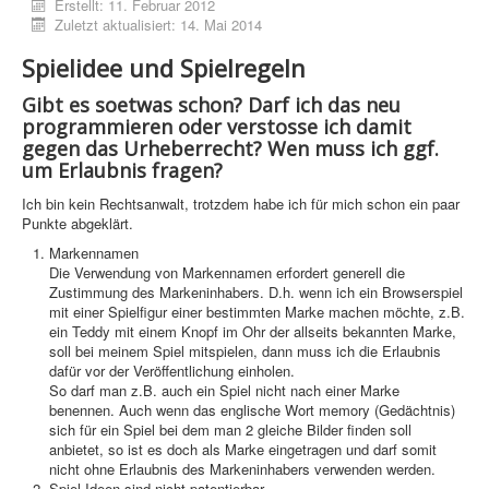
Erstellt: 11. Februar 2012
Grafik
Zuletzt aktualisiert: 14. Mai 2014
Spielidee und Spielregeln
JavaScript
Gibt es soetwas schon? Darf ich das neu
Sicherheit
programmieren oder verstosse ich damit
Browsergames mit PovRay +
gegen das Urheberrecht? Wen muss ich ggf.
um Erlaubnis fragen?
Home
Ich bin kein Rechtsanwalt, trotzdem habe ich für mich schon ein paar
PovRay
Punkte abgeklärt.
Markennamen
PHP
Die Verwendung von Markennamen erfordert generell die
Zustimmung des Markeninhabers. D.h. wenn ich ein Browserspiel
Webdesign
mit einer Spielfigur einer bestimmten Marke machen möchte, z.B.
ein Teddy mit einem Knopf im Ohr der allseits bekannten Marke,
CMS
soll bei meinem Spiel mitspielen, dann muss ich die Erlaubnis
dafür vor der Veröffentlichung einholen.
Grafik
So darf man z.B. auch ein Spiel nicht nach einer Marke
benennen. Auch wenn das englische Wort memory (Gedächtnis)
JavaScript
sich für ein Spiel bei dem man 2 gleiche Bilder finden soll
anbietet, so ist es doch als Marke eingetragen und darf somit
Sicherheit
nicht ohne Erlaubnis des Markeninhabers verwenden werden.
Spiel-Ideen sind nicht patentierbar