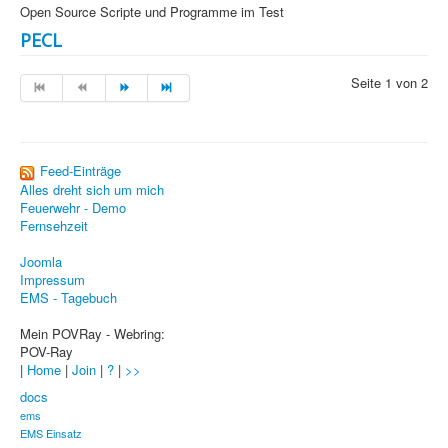
JavaScript
Open Source Scripte und Programme im Test
PECL
Sicherheit
Seite 1 von 2
Home
PovRay
PHP
Feed-Einträge
Alles dreht sich um mich
Webdesign
Feuerwehr - Demo
Fernsehzeit
CMS
Joomla
Grafik
Impressum
EMS - Tagebuch
JavaScript
Mein POVRay - Webring:
POV-Ray
Sicherheit
|
Home
|
Join
|
?
|
>>
CMS +
docs
ems
Home
EMS Einsatz