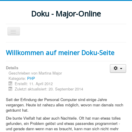
Doku - Major-Online
Navigation
an/aus
Menu
Willkommen auf meiner Doku-Seite
Home
Details
PovRay
Geschrieben von
Martina Major
Kategorie:
PHP
PHP
Erstellt: 11. April 2012
Zuletzt aktualisiert: 20. September 2014
Webdesign
Seit der Erfindung der Personal Computer sind einige Jahre
CMS
vergangen. Heute ist nahezu alles möglich, wovon man damals noch
geträumt hat.
Grafik
Die bunte Vielfalt hat aber auch Nachteile. Oft hat man etwas tolles
gefunden, ein Problem gelöst und etwas passendes programmiert -
JavaScript
und gerade dann wenn man es braucht, kann man sich nicht mehr