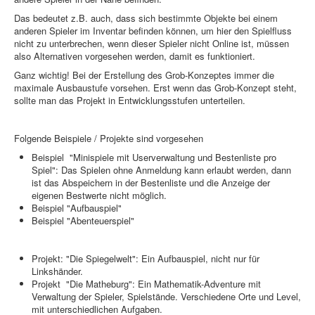
PovRay
Das bedeutet z.B. auch, dass sich bestimmte Objekte bei einem
anderen Spieler im Inventar befinden können, um hier den Spielfluss
PHP
nicht zu unterbrechen, wenn dieser Spieler nicht Online ist, müssen
also Alternativen vorgesehen werden, damit es funktioniert.
Webdesign
Ganz wichtig! Bei der Erstellung des Grob-Konzeptes immer die
CMS
maximale Ausbaustufe vorsehen. Erst wenn das Grob-Konzept steht,
sollte man das Projekt in Entwicklungsstufen unterteilen.
Grafik
Folgende Beispiele / Projekte sind vorgesehen
JavaScript
Beispiel "Minispiele mit Userverwaltung und Bestenliste pro
Sicherheit
Spiel": Das Spielen ohne Anmeldung kann erlaubt werden, dann
ist das Abspeichern in der Bestenliste und die Anzeige der
eigenen Bestwerte nicht möglich.
Home
Beispiel "Aufbauspiel"
Beispiel "Abenteuerspiel"
PovRay
PHP
Projekt: "Die Spiegelwelt": Ein Aufbauspiel, nicht nur für
Linkshänder.
Webdesign
Projekt "Die Matheburg": Ein Mathematik-Adventure mit
Verwaltung der Spieler, Spielstände. Verschiedene Orte und Level,
CMS
mit unterschiedlichen Aufgaben.