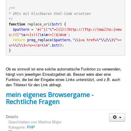
PovRay
/**

PHP
* URIs mit klickbaren html-Code ersetzen

*/
Webdesign
function
 replace_uri
(
$str
)
{
$pattern
 = 
'#(^|[^
\"
=]{1})(http://|ftp://|mailto:|new
CMS
s:)([^
\s
<>]+)([
\s
\n
<>]|$)#sm'
;

return
preg_replace
(
$pattern
,
"
\\
1<a href=
\"
\\
2
\\
3
\"
><
Grafik
u>
\\
2
\\
3</u></a>
\\
4"
,
$str
)
}
JavaScript
Sicherheit
Ob es sinnvoll ist eine solche automatische Funktion zu verwenden,
hängt vom jeweiligen Einsatzgebiet ab. Besser wäre aber eine
Funkton, die bei der Eingabe eines Links unterstützt, und z.B. auch
Home
den Titletext für den Link abfragt.
PovRay
mein eigenes Browsergame -
Rechtliche Fragen
PHP
Webdesign
Details
Geschrieben von
Martina Major
CMS
Kategorie:
PHP