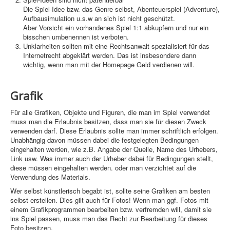
Die Spiel-Idee bzw. das Genre selbst, Abenteuerspiel (Adventure),
Aufbausimulation u.s.w an sich ist nicht geschützt.
Home
Aber Vorsicht ein vorhandenes Spiel 1:1 abkupfern und nur ein
bisschen umbenennen ist verboten.
PovRay
Unklarheiten sollten mit eine Rechtsanwalt spezialisiert für das
Internetrecht abgeklärt werden. Das ist insbesondere dann
PHP
wichtig, wenn man mit der Homepage Geld verdienen will.
Webdesign
Grafik
CMS
Für alle Grafiken, Objekte und Figuren, die man im Spiel verwendet
Grafik
muss man die Erlaubnis besitzen, dass man sie für diesen Zweck
verwenden darf. Diese Erlaubnis sollte man immer schriftlich erfolgen.
Unabhängig davon müssen dabei die festgelegten Bedingungen
JavaScript
eingehalten werden, wie z.B. Angabe der Quelle, Name des Urhebers,
Link usw. Was immer auch der Urheber dabei für Bedingungen stellt,
Sicherheit
diese müssen eingehalten werden. oder man verzichtet auf die
Verwendung des Materials.
Home
Wer selbst künstlerisch begabt ist, sollte seine Grafiken am besten
selbst erstellen. Dies gilt auch für Fotos! Wenn man ggf. Fotos mit
PovRay
einem Grafikprogrammen bearbeiten bzw. verfremden will, damit sie
ins Spiel passen, muss man das Recht zur Bearbeitung für dieses
PHP
Foto besitzen.