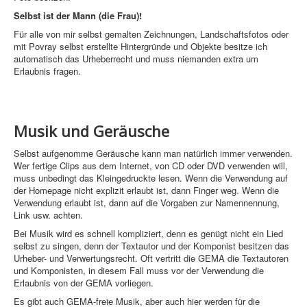
Webdesign
Selbst ist der Mann (die Frau)!
Für alle von mir selbst gemalten Zeichnungen, Landschaftsfotos oder
CMS
mit Povray selbst erstellte Hintergründe und Objekte besitze ich
automatisch das Urheberrecht und muss niemanden extra um
Grafik
Erlaubnis fragen.
JavaScript
Sicherheit
Musik und Geräusche
Home
Selbst aufgenomme Geräusche kann man natürlich immer verwenden.
Wer fertige Clips aus dem Internet, von CD oder DVD verwenden will,
PovRay
muss unbedingt das Kleingedruckte lesen. Wenn die Verwendung auf
der Homepage nicht explizit erlaubt ist, dann Finger weg. Wenn die
PHP
Verwendung erlaubt ist, dann auf die Vorgaben zur Namennennung,
Link usw. achten.
Webdesign
Bei Musik wird es schnell kompliziert, denn es genügt nicht ein Lied
selbst zu singen, denn der Textautor und der Komponist besitzen das
CMS
Urheber- und Verwertungsrecht. Oft vertritt die GEMA die Textautoren
und Komponisten, in diesem Fall muss vor der Verwendung die
Grafik
Erlaubnis von der GEMA vorliegen.
Es gibt auch GEMA-freie Musik, aber auch hier werden für die
JavaScript