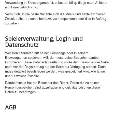
Verwendung in Browsergames Lizenkosten fällig, die je nach Anbieter
nicht unerheblich sind.
Sicherheit
Vermutlch ist die beste Variante sich die Musik und Texte für diesen
Zweck selbst zu schreiben bzw. zu komponieren oder dies in Auftrag
Home
zu geben.
PovRay
Spielerverwaltung, Login und
PHP
Datenschutz
Webdesign
Wer Benutzerdaten auf seiner Homepage oder in seinem
Browsergames speichern will, der muss seine Besucher darüber
CMS
informieren. Diese Datenschutzerlärung sollte dem Besucher der Seite
noch vor der Registrierung auf der Seite zur Verfügung stehen. Darin
Grafik
muss detaliert beschrieben werden, was gespeichert wird, wie lange
und für welche Zwecke.
JavaScript
Darüberhinaus hat ein Besucher das Recht, Daten die zu seiner
Person gespeichert sind abzufragen und ggf. das Löschen dieser
Sicherheit
Daten zu beantragen.
Figuren - Boernie und Freunde +
AGB
Home