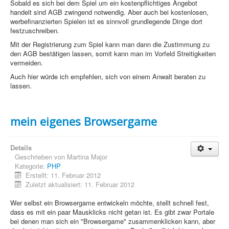
Sobald es sich bei dem Spiel um ein kostenpflichtiges Angebot
PovRay
handelt sind AGB zwingend notwendig. Aber auch bei kostenlosen,
werbefinanzierten Spielen ist es sinnvoll grundlegende Dinge dort
PHP
festzuschreiben.
Webdesign
Mit der Registrierung zum Spiel kann man dann die Zustimmung zu
den AGB bestätigen lassen, somit kann man im Vorfeld Streitigkeiten
CMS
vermeiden.
Auch hier würde ich empfehlen, sich von einem Anwalt beraten zu
Grafik
lassen.
JavaScript
mein eigenes Browsergame
Sicherheit
Details
Home
Geschrieben von
Martina Major
Kategorie:
PHP
PovRay
Erstellt: 11. Februar 2012
Zuletzt aktualisiert: 11. Februar 2012
PHP
Wer selbst ein Browsergame entwickeln möchte, stellt schnell fest,
Webdesign
dass es mit ein paar Mausklicks nicht getan ist. Es gibt zwar Portale
bei denen man sich ein "Browsergame" zusammenklicken kann, aber