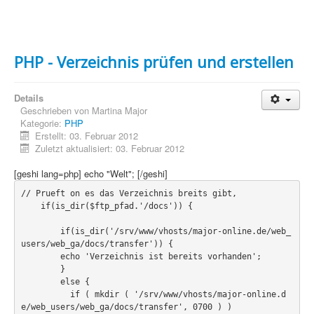
Grafik
JavaScript
PHP - Verzeichnis prüfen und erstellen
Sicherheit
Details
Home
Geschrieben von
Martina Major
Kategorie:
PHP
PovRay
Erstellt: 03. Februar 2012
Zuletzt aktualisiert: 03. Februar 2012
PHP
[geshi lang=php] echo "Welt"; [/geshi]
Webdesign
// Prueft on es das Verzeichnis breits gibt,

    if(is_dir($ftp_pfad.'/docs')) {

CMS
        if(is_dir('/srv/www/vhosts/major-online.de/web_
Grafik
users/web_ga/docs/transfer')) {

        echo 'Verzeichnis ist bereits vorhanden';

JavaScript
        }  

        else {

Sicherheit
          if ( mkdir ( '/srv/www/vhosts/major-online.d
e/web_users/web_ga/docs/transfer', 0700 ) )

Webdesign +