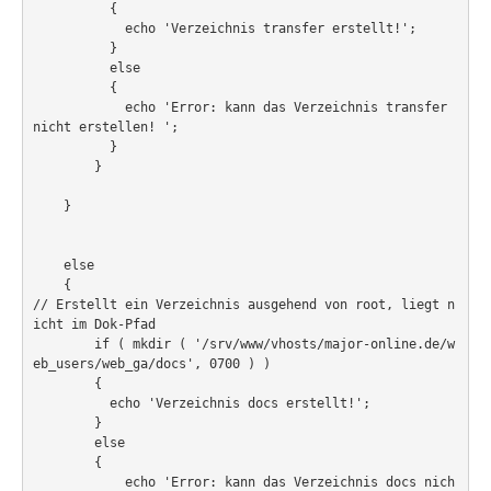
          {

            echo 'Verzeichnis transfer erstellt!';

Home
          }

          else

PovRay
          {

            echo 'Error: kann das Verzeichnis transfer 
PHP
nicht erstellen! ';

          }

Webdesign
        }             

CMS
    }

Grafik
    else

JavaScript
    {

// Erstellt ein Verzeichnis ausgehend von root, liegt n
Sicherheit
icht im Dok-Pfad     

        if ( mkdir ( '/srv/www/vhosts/major-online.de/w
eb_users/web_ga/docs', 0700 ) )

        {

Home
          echo 'Verzeichnis docs erstellt!';

        }

PovRay
        else

        {

PHP
            echo 'Error: kann das Verzeichnis docs nich