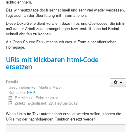
richtig erinnern.
Sicherheit
Das wir heutzutage doch sehr schnell und sehr viel wieder vergessen,
liegt auch an der Überflutung mit Informationen.
PovRay +
Diese Doku-Seite dient vorallem dazu Infos und Quellcodes, die ich in
Home
mühsamer Arbeit zusammengetragen bzw. erstellt habe bei Bedarf
schnell abrufen zu können.
PovRay
Als Open Source Fan - mache ich dies in Form einer öffentlichen
Homepage.
PHP
URIs mit klickbaren html-Code
Webdesign
ersetzen
CMS
Grafik
Details
Geschrieben von
Martina Major
JavaScript
Kategorie:
PHP
Erstellt: 28. Februar 2012
Zuletzt aktualisiert: 28. Februar 2012
Sicherheit
Wenn Links im Text automatisch erzeugt werden sollen, können die
URIs mit der nachfolgenden Funktion ersetzt werden.
Home