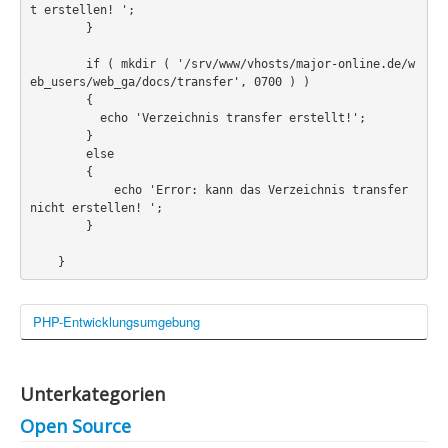
t erstellen! ';

Webdesign
        }

CMS
        if ( mkdir ( '/srv/www/vhosts/major-online.de/w
eb_users/web_ga/docs/transfer', 0700 ) )

        {

Grafik
          echo 'Verzeichnis transfer erstellt!';

        }

JavaScript
        else

        {

Sicherheit
            echo 'Error: kann das Verzeichnis transfer 
nicht erstellen! ';

Home
        }         

PovRay
    }   
PHP
PHP-Entwicklungsumgebung
Webdesign
CMS
Unterkategorien
Grafik
Open Source