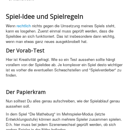
Sicherheit
Spiel-Idee und Spielregeln
PHP +
Wenn
rechtlich
nichts gegen die Umsetzung meines Spiels steht,
Home
kann es losgehen. Zuerst einmal muss geprüft werden, dass die
Spielidee an sich funktioniert. Das ist insbesondere dann wichtig,
PovRay
wenn man etwas ganz neues ausgekbnobelt hat.
PHP
Der Vorab-Test
Webdesign
Hier ist Kreativität gefragt. Wie so ein Test aussehen sollte hängt
vorallem von der Spielidee ab. Je komplexer ein Spiel desto wichtiger
ist es vorher die eventuellen Schwachstellen und "Spielverderber" zu
CMS
finden.
Grafik
Der Papierkram
JavaScript
Nun solltest Du alles genau aufschreiben, wie der Spielablauf genau
Sicherheit
aussehen soll.
In dem Spiel "Die Matheburg" im Mehrspieler-Modus (letzte
Entwicklungsstufe) können auch mehrere Spieler zusammen spielen.
Home
D.h. hier muss bei jedem Szenenwechsel geprüft werden, ob sich
andere Spieler in der Nähe befinden.