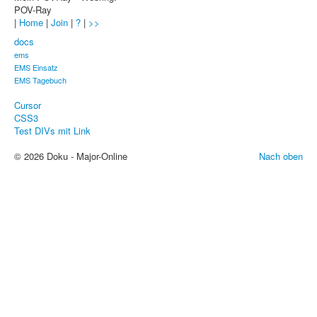
POV-Ray
Sicherheit
|
Home
|
Join
|
?
|
>>
PovRay +
docs
ems
Home
EMS Einsatz
EMS Tagebuch
PovRay
Cursor
PHP
CSS3
Test DIVs mit Link
Webdesign
© 2026 Doku - Major-Online
Nach oben
CMS
Grafik
JavaScript
Sicherheit
Home