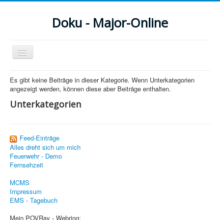
Doku - Major-Online
Navigation
an/aus
Menu
Es gibt keine Beiträge in dieser Kategorie. Wenn Unterkategorien
angezeigt werden, können diese aber Beiträge enthalten.
Home
Unterkategorien
PovRay
PHP
Feed-Einträge
Alles dreht sich um mich
Webdesign
Feuerwehr - Demo
Fernsehzeit
CMS
MCMS
Grafik
Impressum
EMS - Tagebuch
JavaScript
Mein POVRay - Webring: