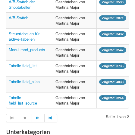
A/B-Switch der
Geschrieben von
Zugriffe: 3536
Sicherheit
Shoptabellen
Martina Major
PovRay +
A/B-Switch
Geschrieben von
Zugriffe: 3871
Martina Major
Home
Steuertabellen für
Geschrieben von
Zugriffe: 3432
PovRay
aktive-Tabellen
Martina Major
PHP
Modul mod_products
Geschrieben von
Zugriffe: 3547
Martina Major
Webdesign
Tabelle field_list
Geschrieben von
Zugriffe: 3735
Martina Major
CMS
Tabelle field_alias
Geschrieben von
Zugriffe: 4038
Grafik
Martina Major
JavaScript
Tabelle
Geschrieben von
Zugriffe: 3264
field_list_source
Martina Major
Sicherheit
Seite 1 von 2
Home
Unterkategorien