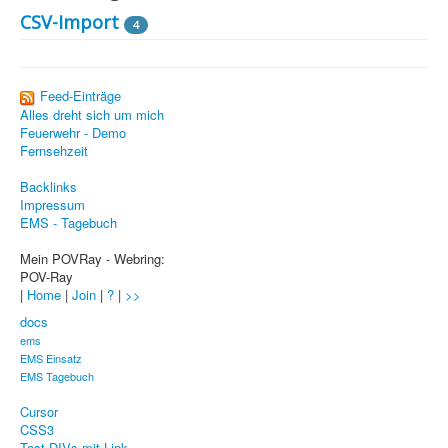
PovRay
CSV-Import
4
PHP
Webdesign
Feed-Einträge
Alles dreht sich um mich
CMS
Feuerwehr - Demo
Fernsehzeit
Grafik
Backlinks
JavaScript
Impressum
EMS - Tagebuch
Sicherheit
Mein POVRay - Webring:
POV-Ray
Home
|
Home
|
Join
|
?
|
>>
PovRay
docs
ems
PHP
EMS Einsatz
EMS Tagebuch
Webdesign
Cursor
CMS
CSS3
Test DIVs mit Link