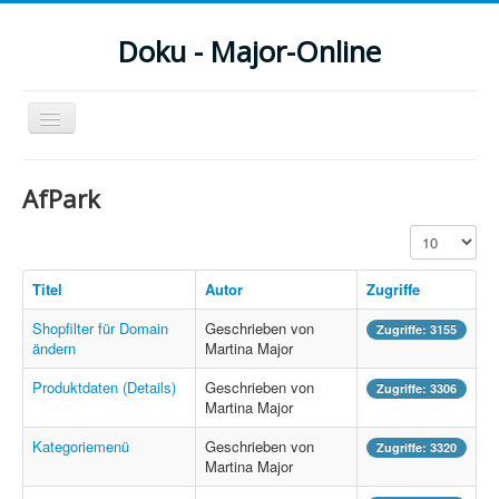
Doku - Major-Online
Navigation
an/aus
Menu
AfPark
Home
Anzeige #
PovRay
Titel
Autor
Zugriffe
PHP
Shopfilter für Domain
Geschrieben von
Zugriffe: 3155
Webdesign
ändern
Martina Major
Produktdaten (Details)
Geschrieben von
CMS
Zugriffe: 3306
Martina Major
Grafik
Kategoriemenü
Geschrieben von
Zugriffe: 3320
Martina Major
JavaScript