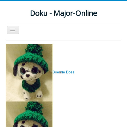
Doku - Major-Online
Navigation
an/aus
Menu
Home
PovRay
Boernie Boss
PHP
Webdesign
CMS
Grafik
JavaScript