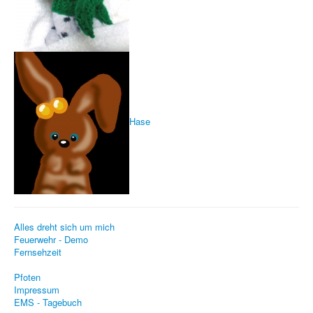
PovRay
PHP
Webdesign
CMS
Grafik
Hase
JavaScript
Sicherheit
Home
PovRay
Alles dreht sich um mich
Feuerwehr - Demo
PHP
Fernsehzeit
Webdesign
Pfoten
Impressum
CMS
EMS - Tagebuch