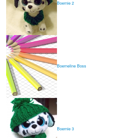
Boernie 2
Sicherheit
PovRay +
Home
PovRay
PHP
Webdesign
Boerneline Boss
CMS
Grafik
JavaScript
Sicherheit
Home
Boernie 3