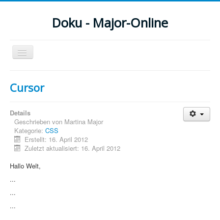
Doku - Major-Online
Navigation
an/aus
Menu
Cursor
Home
Details
PovRay
Geschrieben von
Martina Major
Kategorie:
CSS
PHP
Erstellt: 16. April 2012
Zuletzt aktualisiert: 16. April 2012
Webdesign
Hallo Welt,
CMS
...
Grafik
...
...
JavaScript
...