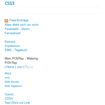
PovRay
CSS3
PHP
Webdesign
Feed-Einträge
Alles dreht sich um mich
CMS
Feuerwehr - Demo
Fernsehzeit
Grafik
Kamera
JavaScript
Impressum
EMS - Tagebuch
Sicherheit
Mein POVRay - Webring:
POV-Ray
Home
|
Home
|
Join
|
?
|
>>
docs
PovRay
ems
EMS Einsatz
PHP
EMS Tagebuch
Webdesign
Cursor
CSS3
CMS
Test DIVs mit Link