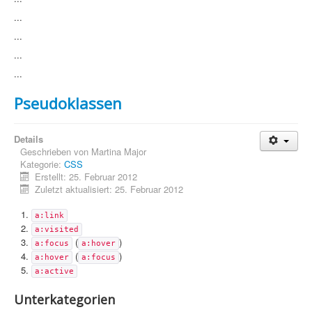
Sicherheit
...
...
PovRay +
...
Home
...
PovRay
Pseudoklassen
PHP
Webdesign
Details
Geschrieben von
Martina Major
Kategorie:
CSS
CMS
Erstellt: 25. Februar 2012
Zuletzt aktualisiert: 25. Februar 2012
Grafik
JavaScript
a:link
a:visited
(
)
Sicherheit
a:focus
a:hover
(
)
a:hover
a:focus
a:active
Home
Unterkategorien