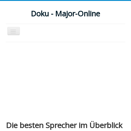
Doku - Major-Online
Navigation
an/aus
Menu
Home
PovRay
PHP
Webdesign
CMS
Grafik
Die besten Sprecher im Überblick
JavaScript