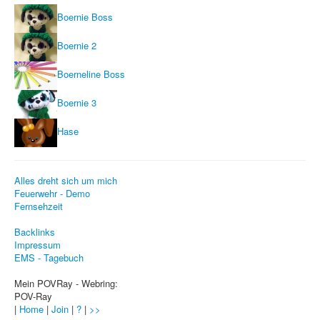
Sicherheit
Boernie Boss
PovRay +
Boernie 2
Home
Boerneline Boss
PovRay
Boernie 3
PHP
Hase
Webdesign
CMS
Alles dreht sich um mich
Feuerwehr - Demo
Grafik
Fernsehzeit
JavaScript
Backlinks
Impressum
Sicherheit
EMS - Tagebuch
Mein POVRay - Webring:
Home
POV-Ray
|
Home
|
Join
|
?
|
>>