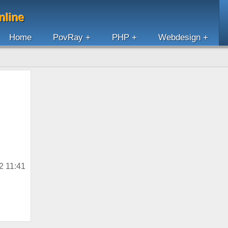
nline
Home
PovRay
PHP
Webdesign
12 11:41