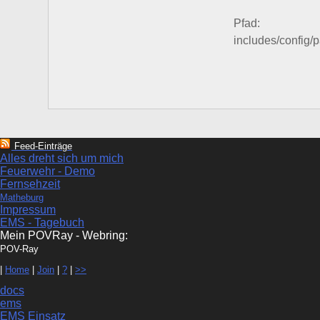
Pfad:
includes/config/
Feed-Einträge
Alles dreht sich um mich
Feuerwehr - Demo
Fernsehzeit
Matheburg
Impressum
EMS - Tagebuch
Mein POVRay - Webring:
POV-Ray
|
Home
|
Join
|
?
|
>>
docs
ems
EMS Einsatz