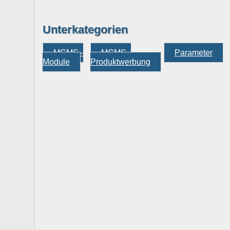
Unterkategorien
MCMS -
MCMS -
Parameter
Module
Produktwerbung