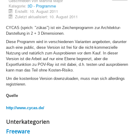
Geschrieben von
Martina Major
Sicherheit
Kategorie:
3D - Programme
Erstellt: 10. August 2011
PovRay +
Zuletzt aktualisiert: 10. August 2011
Home
CYCAS (sprich: "zükas") ist ein Zeichenprogramm zur Architektur-
Darstellung in 2 + 3 Dimensionen.
PovRay
Diese Programm wird in verschiedenen Varianten angeboten, darunter
PHP
auch eine public, diese Version ist frei für die nicht-kommerzielle
Nutzung und natürlich zum Ausprobieren vor dem Kauf. In dieser
Webdesign
Version ist die Arbeit auf nur eine Ebene begrenzt, aber die
Exportfunktion zu POV-Ray ist mit dabei, d.h. testen und ausprobieren
CMS
kann man das Teil ohne Kosten-Risiko.
Um die kostenlose Version downzuloaden, muss man sich allerdings
Grafik
registrieren.
JavaScript
Quelle
Sicherheit
http://www.cycas.de/
Unterkategorien
Home
Freeware