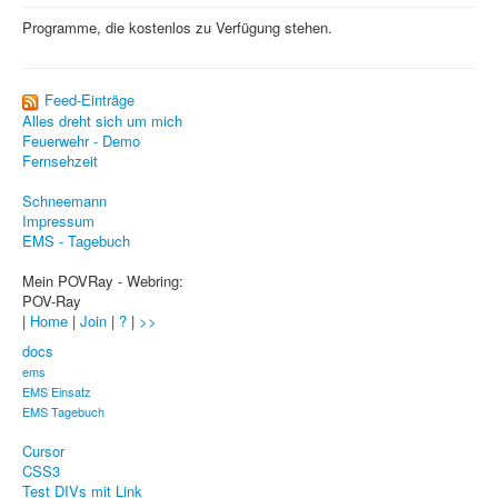
PovRay
Programme, die kostenlos zu Verfügung stehen.
PHP
Webdesign
Feed-Einträge
Alles dreht sich um mich
CMS
Feuerwehr - Demo
Fernsehzeit
Grafik
Schneemann
JavaScript
Impressum
EMS - Tagebuch
Sicherheit
Mein POVRay - Webring:
POV-Ray
Home
|
Home
|
Join
|
?
|
>>
PovRay
docs
ems
PHP
EMS Einsatz
EMS Tagebuch
Webdesign
Cursor
CSS3
CMS
Test DIVs mit Link