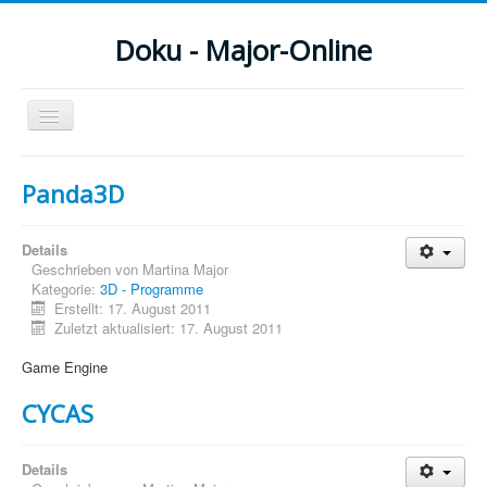
Doku - Major-Online
Navigation
an/aus
Menu
Panda3D
Home
Details
PovRay
Geschrieben von
Martina Major
Kategorie:
3D - Programme
PHP
Erstellt: 17. August 2011
Zuletzt aktualisiert: 17. August 2011
Webdesign
Game Engine
CMS
CYCAS
Grafik
JavaScript
Details